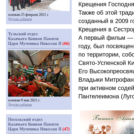
Крещения Господня
Также об этой тра
основан 25 февраля 2021 г.
Другие события
созданный в 2009 г
Крещения в Сестро
Тульский отдел
А первый фильм —
Казачьего Конвоя Памяти
Царя Мученика Николая II
(66)
году, был посвяще
по территории, со
Свято-Успенской К
Его Высокопреосвя
Владыки Митрофан
при активном соде
Пантелеимона
(Луг
основан 9 мая 2021 г.
Другие события
Посольский отдел
Казачьего Конвоя Памяти
Царя Мученика Николая II
(47)