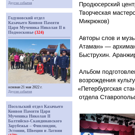
Другие события
Продюсерский центр
Творческая мастерс
Годуновский отдел
Микрюков)
Казачьего Конвоя Памяти
Царя Мученика Николая II в
Подмосковье
(324)
Авторы слов и муз
Атаман» — архиман
Быструхин. Аранжи
Альбом подготовле
возрождения культу
основан 21 мая 2022 г.
«
Петербургская ста
Другие события
отдела Ставропольс
Посольский отдел Казачьего
Конвоя Памяти Царя
Мученика Николая II
Балтийско-Скандинавского
Зарубежья – Финляндии,
Эстонии, Швеции и Латвии