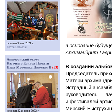
основан 9 мая 2021 г.
в основание буду
Другие события
Архимандрит Гавр
Апшеронский отдел
Казачьего Конвоя Памяти
В создании альбо
Царя Мученика Николая II
(53)
Председатель прих
Матери архимандри
Эстрадный ансамбл
руководитель — ла
и фестивалей артис
Мирский-Быструхин
основан 22 января 2022 г.