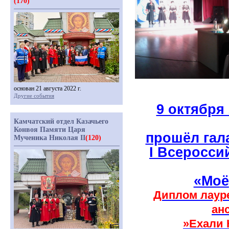
(170)
основан 21 августа 2022 г.
Другие события
9 октября
Камчатский отдел Казачьего
Конвоя Памяти Царя
прошёл гал
Мученика Николая II
(120)
I Всеросси
«Моё
Диплом лауре
ан
»Ехали 