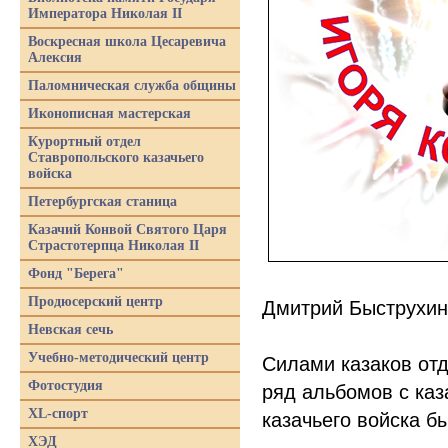
Императора Николая II
Воскресная школа Цесаревича
Алексия
Паломническая служба общины
Иконописная мастерская
Курортный отдел
Ставропольского казачьего
войска
Петербургская станица
Казачий Конвой Святого Царя
Страстотерпца Николая II
Фонд "Берега"
Продюсерский центр
Дмитрий Быструхин
Невская сечь
Учебно-методический центр
Силами казаков отд
Фотостудия
ряд альбомов с каз
XL-спорт
казачьего войска 
ХЭД