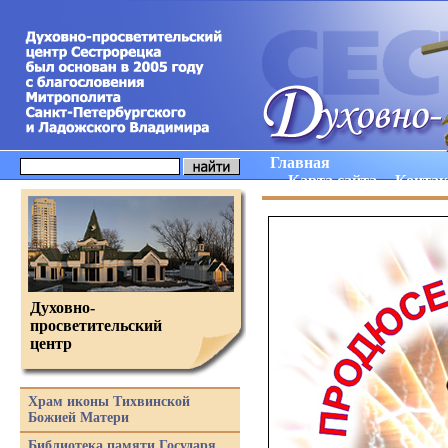
Главная
Карта сайта
Конта
Духовно-
просветительский
центр
Храм иконы Тихвинской
Божией Матери
Библиотека памяти Государя