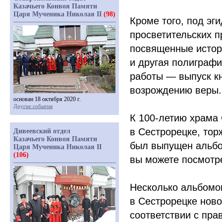
Казачьего Конвоя Памяти
Царя Мученика Николая II
(98)
Кроме того, под эг
просветительских п
посвященные истор
и другая полиграф
работы — выпуск кн
возрождению веры.
основан 18 октября 2020 г.
Другие события
К 100-летию храма
в Сестрорецке, тор
Дивеевский отдел
Казачьего Конвоя Памяти
был выпущен альбо
Царя Мученика Николая II
(106)
вы можете посмотре
Несколько альбомо
в Сестрорецке ново
соответствии с пр