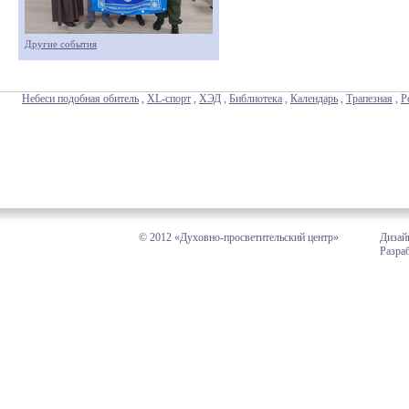
Другие события
Небеси подобная обитель
,
XL-спорт
,
ХЭД
,
Библиотека
,
Календарь
,
Трапезная
,
Р
© 2012 «Духовно-просветительский центр»
Дизай
Разра