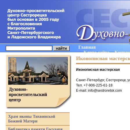
Главная
Карта сайта
Конта
Иконописная мастерс
Иконописная мастерская
Санкт-Петербург, Сестрорецк, ул
Тел. +7-906-225-61-18
Духовно-
E-mail: info@sestroretsk.com
просветительский
центр
Храм иконы Тихвинской
Божией Матери
Библиотека памяти Государя