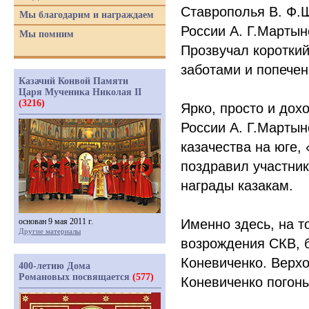
Ставрополья В. Ф.
Мы благодарим и награждаем
России А. Г.Мартын
Мы помним
Прозвучал короткий
заботами и попече
Казачий Конвой Памяти
Царя Мученика Николая II
(3216)
Ярко, просто и дох
России А. Г.Мартын
казачества на юге,
поздравил участник
награды казакам.
основан 9 мая 2011 г.
Именно здесь, на т
Другие материалы
возрождения СКВ, 
Коневиченко. Верх
400-летию Дома
Романовых посвящается
(577)
Коневиченко погоны