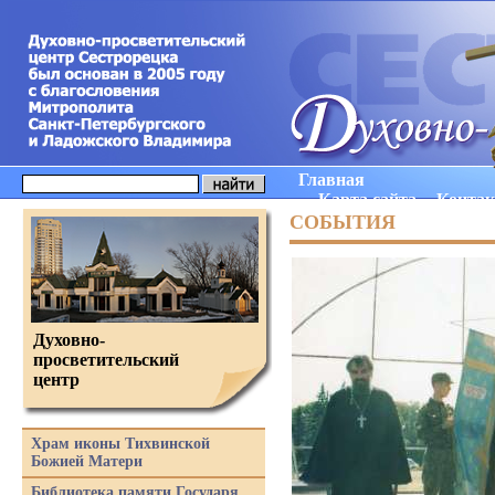
Главная
Карта сайта
Конта
СОБЫТИЯ
Духовно-
просветительский
центр
Храм иконы Тихвинской
Божией Матери
Библиотека памяти Государя