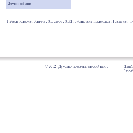
Другие события
Небеси подобная обитель
,
XL-спорт
,
ХЭД
,
Библиотека
,
Календарь
,
Трапезная
,
Р
© 2012 «Духовно-просветительский центр»
Дизай
Разра