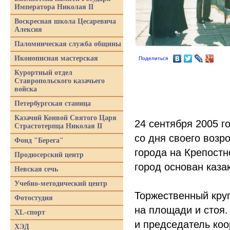
Императора Николая II
Воскресная школа Цесаревича
Алексия
Паломническая служба общины
Иконописная мастерская
Поделиться
Курортный отдел
Ставропольского казачьего
войска
Петербургская станица
Казачий Конвой Святого Царя
24 сентября 2005 г
Страстотерпца Николая II
со дня своего возр
Фонд "Берега"
города на Крепостн
Продюсерский центр
город основан каза
Невская сечь
Учебно-методический центр
Торжественный круг
Фотостудия
на площади и стоя.
XL-спорт
и председатель коо
ХЭД