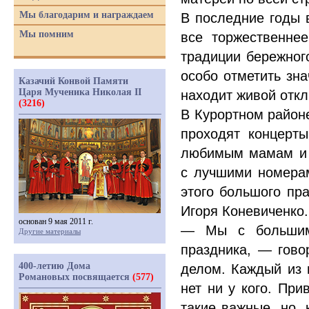
Мы благодарим и награждаем
В последние годы 
Мы помним
все торжественне
традиции бережног
особо отметить зн
Казачий Конвой Памяти
Царя Мученика Николая II
находит живой откл
(3216)
В Курортном районе
проходят концерт
любимым мамам и 
с лучшими номера
этого большого пр
Игоря Коневиченко.
основан 9 мая 2011 г.
— Мы с большим 
Другие материалы
праздника, — гов
400-летию Дома
делом. Каждый из н
Романовых посвящается
(577)
нет ни у кого. Пр
такие важные, но,