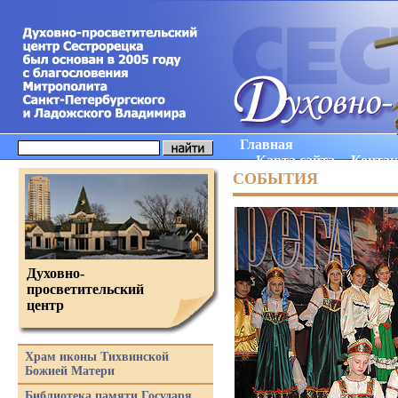
Главная
Карта сайта
Конта
СОБЫТИЯ
Духовно-
просветительский
центр
Храм иконы Тихвинской
Божией Матери
Библиотека памяти Государя