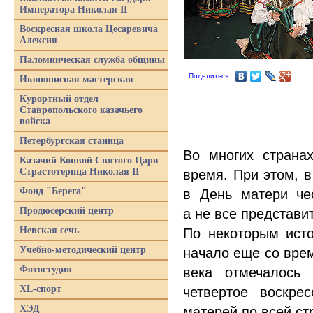
Императора Николая II
Воскресная школа Цесаревича
Алексия
Паломническая служба общины
Поделиться
Иконописная мастерская
Курортный отдел
Ставропольского казачьего
войска
Петербургская станица
Во многих страна
Казачий Конвой Святого Царя
Страстотерпца Николая II
время. При этом, в
Фонд "Берега"
в День матери че
Продюсерский центр
а не все представи
Невская сечь
По некоторым ист
Учебно-методический центр
начало еще со врем
Фотостудия
века отмечалось 
XL-спорт
четвертое воскре
ХЭД
матерей по всей ст