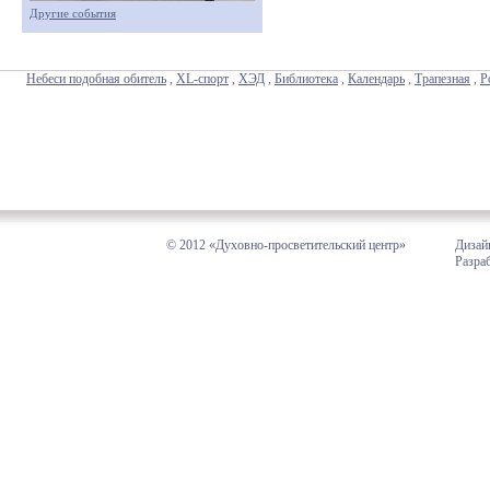
Другие события
Небеси подобная обитель
,
XL-спорт
,
ХЭД
,
Библиотека
,
Календарь
,
Трапезная
,
Р
© 2012 «Духовно-просветительский центр»
Дизай
Разра