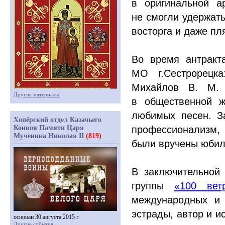
в оригинальной а
не смогли удержать
восторга и даже пл
Во время антракт
МО г.Сестрорецк
Михайлов В. М. 
Другие материалы
в общественной ж
любимых песен. З
Хопёрский отдел Казачьего
Конвоя Памяти Царя
профессионализм,
Мученика Николая II
(819)
были вручены юбил
В заключительной
группы
«100
ветр
международных и 
эстрады, автор и 
основан 30 августа 2015 г.
Другие события