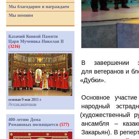
Мы благодарим и награждаем
Мы помним
Казачий Конвой Памяти
Царя Мученика Николая II
(3216)
В завершении э
для ветеранов и бл
«
Дубки».
Основное участие
основан 9 мая 2011 г.
Другие материалы
народный эстрад
(
художественный р
400-летию Дома
ансамбля – каза
Романовых посвящается
(577)
Закарьян). В репер