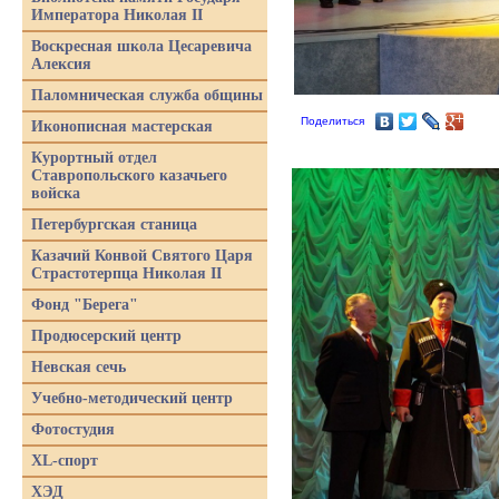
Императора Николая II
Воскресная школа Цесаревича
Алексия
Паломническая служба общины
Поделиться
Иконописная мастерская
Курортный отдел
Ставропольского казачьего
войска
Петербургская станица
Казачий Конвой Святого Царя
Страстотерпца Николая II
Фонд "Берега"
Продюсерский центр
Невская сечь
Учебно-методический центр
Фотостудия
XL-спорт
ХЭД