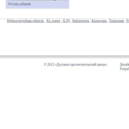
Другие события
Небеси подобная обитель
,
XL-спорт
,
ХЭД
,
Библиотека
,
Календарь
,
Трапезная
,
Р
© 2012 «Духовно-просветительский центр»
Дизай
Разра