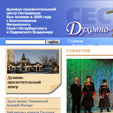
Главная
Карта сайта
Конта
СОБЫТИЯ
Духовно-
просветительский
центр
Храм иконы Тихвинской
Божией Матери
Библиотека памяти Государя