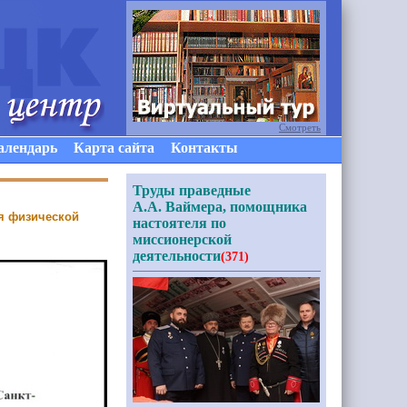
Смотреть
алендарь
Карта сайта
Контакты
Труды праведные
А.А. Ваймера, помощника
я физической
настоятеля по
миссионерской
деятельности
(371)