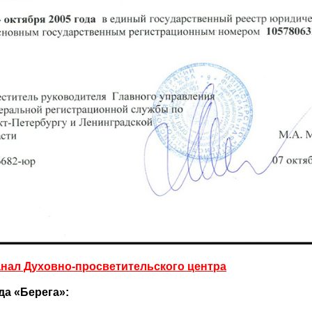
анал Духовно-просветительского центра
да
«Берега
»: