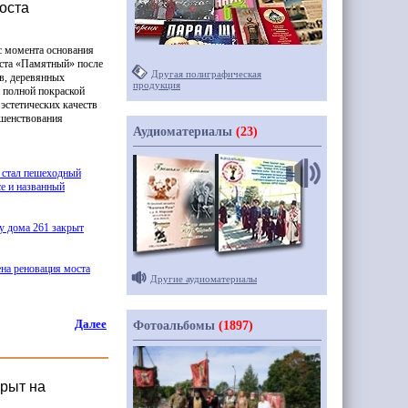
оста
 с момента основания
ста
«Памятный
» после
Другая полиграфическая
в, деревянных
продукция
 полной покраской
 эстетических качеств
ршенствования
Аудиоматериалы
(23)
 стал пешеходный
е и названный
у дома 261 закрыт
ена реновация моста
Другие аудиоматериалы
Далее
Фотоальбомы
(1897)
крыт на