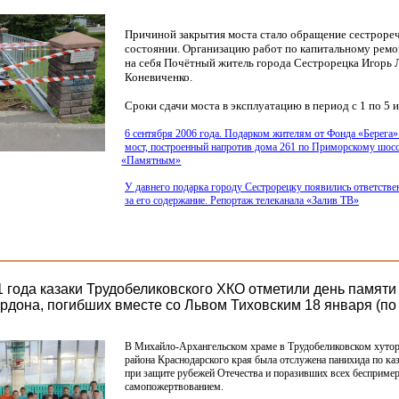
Причиной закрытия моста стало обращение сестрореч
состоянии. Организацию работ по капитальному ремо
на себя Почётный житель города Сестрорецка Игорь
Коневиченко.
Сроки сдачи моста в эксплуатацию в период с 1 по 5 
6 сентября 2006 года. Подарком жителям от Фонда
«Берега
»
мост, построенный напротив дома 261 по Приморскому шосс
«Памятным
»
У давнего подарка городу Сестрорецку появились ответстве
за его содержание. Репортаж телеканала
«Залив
ТВ»
1 года казаки Трудобеликовского ХКО отметили день памяти
рдона, погибших вместе со Львом Тиховским 18 января (по 
В Михайло-Архангельском храме в Трудобеликовском хутор
района Краснодарского края была отслужена панихида по ка
при защите рубежей Отечества и поразивших всех бесприм
самопожертвованием.