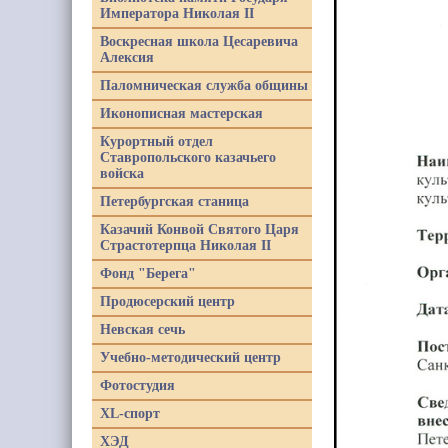
Императора Николая II
Воскресная школа Цесаревича
Алексия
Паломническая служба общины
Иконописная мастерская
Курортный отдел
Ставропольского казачьего
войска
Петербургская станица
Казачий Конвой Святого Царя
Страстотерпца Николая II
Фонд "Берега"
Продюсерский центр
Невская сечь
Учебно-методический центр
Фотостудия
XL-спорт
ХЭД