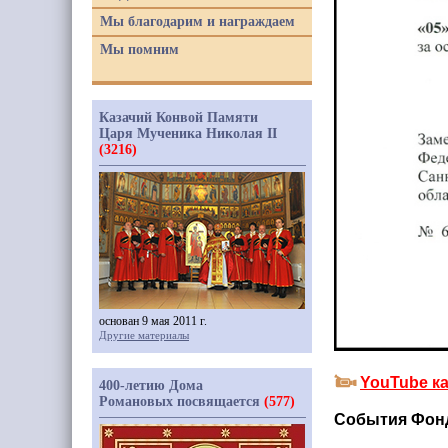
Мы благодарим и награждаем
Мы помним
Казачий Конвой Памяти
Царя Мученика Николая II
(3216)
основан 9 мая 2011 г.
Другие материалы
YouTube к
400-летию Дома
Романовых посвящается
(577)
События Фон