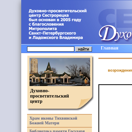
Главная
возрождения
Духовно-
просветительский
центр
Храм иконы Тихвинской
Божией Матери
Библиотека памяти Государя