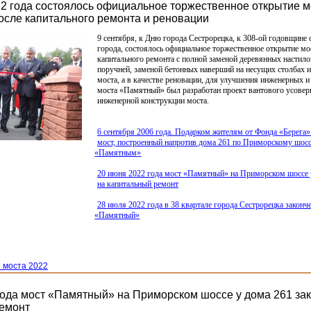
22 года состоялось официальное торжественное открытие м
сле капитального ремонта и реновации
9 сентября, к Дню города Сестрорецка, к 308-ой годовщине
города, состоялось официальное торжественное открытие мо
капитального ремонта с полной заменой деревянных настило
поручней, заменой бетонных наверший на несущих столбах и
моста, а в качестве реновации, для улучшения инженерных и
моста
«Памятный
» был разработан проект вантового усове
инженерной конструкции моста.
6 сентября 2006 года. Подарком жителям от Фонда
«Берега
»
мост, построенный напротив дома 261 по Приморскому шосс
«Памятным
»
20 июня 2022 года мост
«Памятный
» на Приморском шоссе 
на капитальный ремонт
28 июля 2022 года в 38 квартале города Сестрорецка законч
«Памятный
»
 моста 2022
года мост «Памятный» на Приморском шоссе у дома 261 за
емонт