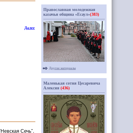
Православная молодежная
казачья община «Есаул»
(383)
Далее
Другие материалы
Маленькая сотня Цесаревича
Алексия
(436)
"Невская Сечь".