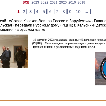
ВCE
2023
2022
2021
2020
2019
2018
1
2
3
4
5
6
7
8
9
10
→
айт «Союза Казаков-Воинов России и Зарубежья» - Главная
льская» передали Русскому дому (РЦНК) г. Хельсинки детск
здания на русском языке
19 сентября 2022 года казаки станицы
«Никольская
» переда
(РЦНК
) г. Хельсинки детские развивающие издания на русск
прописи, книжки с развивающими заданиями и т.д.)