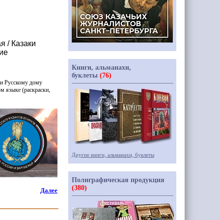
 / Казаки
ие
Книги, альманахи,
буклеты
(76)
ли Русскому дому
ом языке
(раскраски
,
Другие книги, альманахи, буклеты
Полиграфическая продукция
(380)
Далее