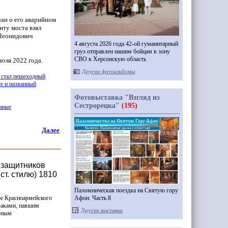
ан о его аварийном
нту моста взял
 Леонидович
4 августа 2026 года 42-ой гуманитарный
груз отправлен нашим бойцам в зону
СВО в Херсонскую область
июля 2022 года.
Другие фотоальбомы
 стал пешеходный
е и названный
Фотовыставка "Взгляд из
Сестрорецка"
(195)
нные
Далее
 защитников
ст. стилю) 1810
Паломническая поездка на Святую гору
Афон. Часть 8
е Красноармейского
заками, павшим
Другие выставки
ерным