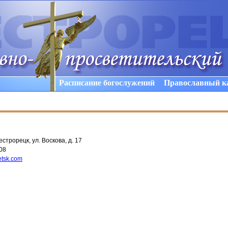
Расписание богослужений
Православный к
строрецк, ул. Воскова, д. 17
08
etsk.com