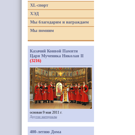
XL-спорт
ХЭД
Мы благодарим и награждаем
Мы помним
Казачий Конвой Памяти
Царя Мученика Николая II
(3216)
основан 9 мая 2011 г.
Другие материалы
400-летию Дома