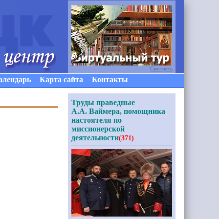
Смотреть
алендарь
Карта сайта
Контакты
Труды праведные
А.А. Ваймера, помощника
настоятеля по
миссионерской
деятельности
(371)