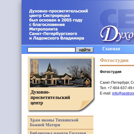
Главная
Фотостудия
Фотостудия
Санкт-Петербург, Се
Тел. +7-904-637-49-
Духовно-
E-mail:
info@sestror
просветительский
центр
Храм иконы Тихвинской
Божией Матери
Библиотека памяти Государя