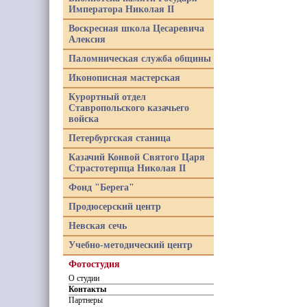
Императора Николая II
Воскресная школа Цесаревича
Алексия
Паломническая служба общины
Иконописная мастерская
Курортный отдел
Ставропольского казачьего
войска
Петербургская станица
Казачий Конвой Святого Царя
Страстотерпца Николая II
Фонд "Берега"
Продюсерский центр
Невская сечь
Учебно-методический центр
Фотостудия
О студии
Контакты
Партнеры