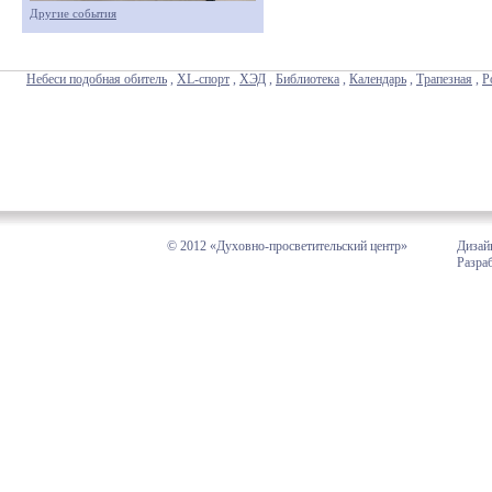
Другие события
Небеси подобная обитель
,
XL-спорт
,
ХЭД
,
Библиотека
,
Календарь
,
Трапезная
,
Р
© 2012 «Духовно-просветительский центр»
Дизай
Разра