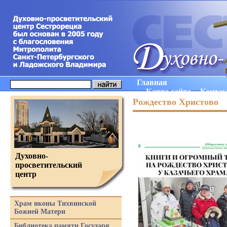
Главная
Карта сайта
Конта
Рождество Христово
Духовно-
просветительский
центр
Храм иконы Тихвинской
Божией Матери
Библиотека памяти Государя