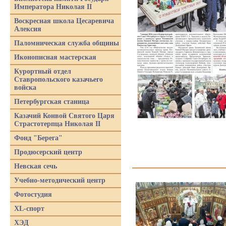
Императора Николая II
Воскресная школа Цесаревича
Алексия
Паломническая служба общины
Иконописная мастерская
Курортный отдел
Ставропольского казачьего
войска
Петербургская станица
Казачий Конвой Святого Царя
Страстотерпца Николая II
Фонд "Берега"
Продюсерский центр
Невская сечь
Учебно-методический центр
Фотостудия
XL-спорт
ХЭД