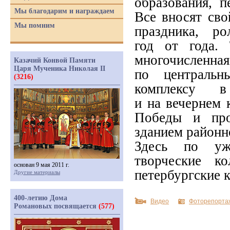
образования, 
Мы благодарим и награждаем
Все вносят сво
Мы помним
праздника, р
год от года.
многочислен
Казачий Конвой Памяти
Царя Мученика Николая II
по центральн
(3216)
комплексу 
и на вечернем 
Победы и про
зданием районн
Здесь по уж
творческие к
основан 9 мая 2011 г.
петербургские 
Другие материалы
400-летию Дома
Видео
Фоторепорта
Романовых посвящается
(577)