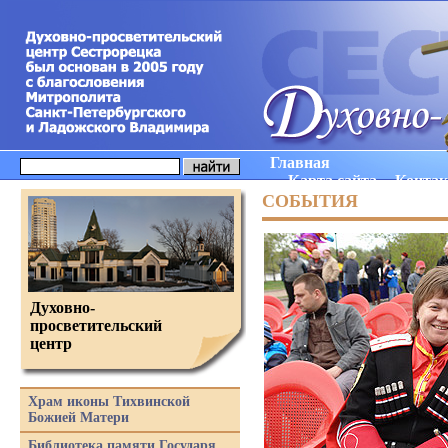
Главная
Карта сайта
Конта
СОБЫТИЯ
Духовно-
просветительский
центр
Храм иконы Тихвинской
Божией Матери
Библиотека памяти Государя