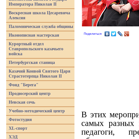
Императора Николая II
Воскресная школа Цесаревича
Алексия
Паломническая служба общины
Поделиться
Иконописная мастерская
Курортный отдел
Ставропольского казачьего
войска
Петербургская станица
Казачий Конвой Святого Царя
Страстотерпца Николая II
Фонд "Берега"
Продюсерский центр
Невская сечь
Учебно-методический центр
В этих меропр
Фотостудия
самых разных 
XL-спорт
педагоги, пр
ХЭД