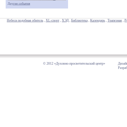
Другие события
Небеси подобная обитель
,
XL-спорт
,
ХЭД
,
Библиотека
,
Календарь
,
Трапезная
,
Р
© 2012 «Духовно-просветительский центр»
Дизай
Разра