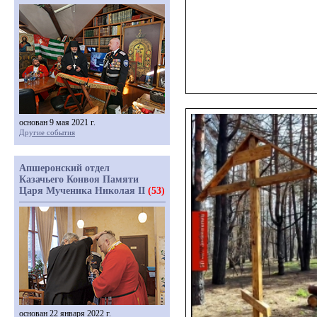
основан 9 мая 2021 г.
Другие события
Апшеронский отдел
Казачьего Конвоя Памяти
Царя Мученика Николая II
(53)
основан 22 января 2022 г.