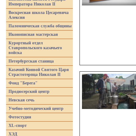
Императора Николая II
Воскресная школа Цесаревича
Алексия
Паломническая служба общины
Иконописная мастерская
Курортный отдел
Ставропольского казачьего
войска
Петербургская станица
Казачий Конвой Святого Царя
Страстотерпца Николая II
Фонд "Берега"
Продюсерский центр
Невская сечь
Учебно-методический центр
Фотостудия
XL-спорт
ХЭД