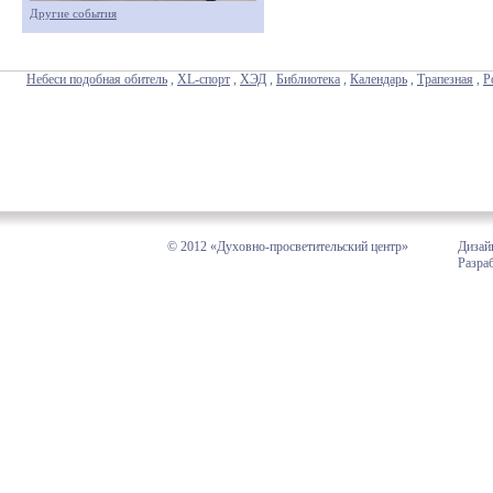
Другие события
Небеси подобная обитель
,
XL-спорт
,
ХЭД
,
Библиотека
,
Календарь
,
Трапезная
,
Р
© 2012 «Духовно-просветительский центр»
Дизай
Разра