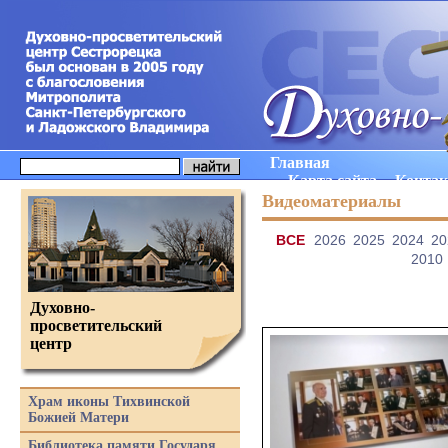
Главная
Карта сайта
Конта
Видеоматериалы
ВCE
2026
2025
2024
20
2010
Духовно-
просветительский
центр
Храм иконы Тихвинской
Божией Матери
Библиотека памяти Государя