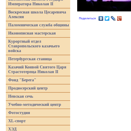
Императора Николая II
Воскресная школа Цесаревича
Алексия
Поделиться
Паломническая служба общины
Иконописная мастерская
Курортный отдел
Ставропольского казачьего
войска
Петербургская станица
Казачий Конвой Святого Царя
Страстотерпца Николая II
Фонд "Берега"
Продюсерский центр
Невская сечь
Учебно-методический центр
Фотостудия
XL-спорт
ХЭД