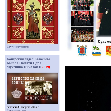
Другие материалы
Хопёрский отдел Казачьего
Конвоя Памяти Царя
Мученика Николая II
(819)
основан 30 августа 2015 г.
Другие события