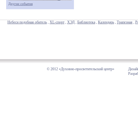
Другие события
Небеси подобная обитель
,
XL-спорт
,
ХЭД
,
Библиотека
,
Календарь
,
Трапезная
,
Р
© 2012 «Духовно-просветительский центр»
Дизай
Разра