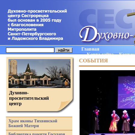
Главная
Карта сайта
Конта
СОБЫТИЯ
Духовно-
просветительский
центр
Храм иконы Тихвинской
Божией Матери
Библиотека памяти Государя