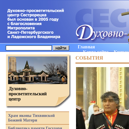
Главная
Карта сайта
Конта
СОБЫТИЯ
Духовно-
просветительский
центр
Храм иконы Тихвинской
Божией Матери
Библиотека памяти Государя