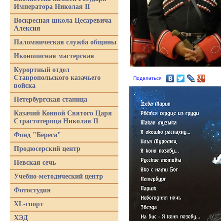
Императора Николая II
Воскресная школа Цесаревича
Алексия
Паломническая служба общины
Иконописная мастерская
Курортный отдел
Ставропольского казачьего
Поделиться
войска
Петербургская станица
Казачий Конвой Святого Царя
Страстотерпца Николая II
Фонд "Берега"
Продюсерский центр
Невская сечь
Учебно-методический центр
Фотостудия
XL-спорт
ХЭД