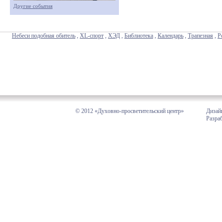
Другие события
Небеси подобная обитель
,
XL-спорт
,
ХЭД
,
Библиотека
,
Календарь
,
Трапезная
,
Р
© 2012 «Духовно-просветительский центр»
Дизай
Разра