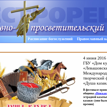
Расписание богослужений
Православный к
4 июня 2016
ГБУ «Дом ку
«Левашовск
Международ
творческий 
«Душа казак
В фестивале прин
общины
«
Невская
эстрадной казачье
казаки»
(
они были
премии)