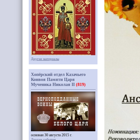
Другие материалы
Хопёрский отдел Казачьего
Конвоя Памяти Царя
Мученика Николая II
(819)
основан 30 августа 2015 г.
Другие события