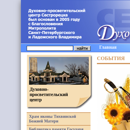
Главная
СОБЫТИЯ
Духовно-
просветительский
центр
Храм иконы Тихвинской
Божией Матери
Библиотека памяти Государя