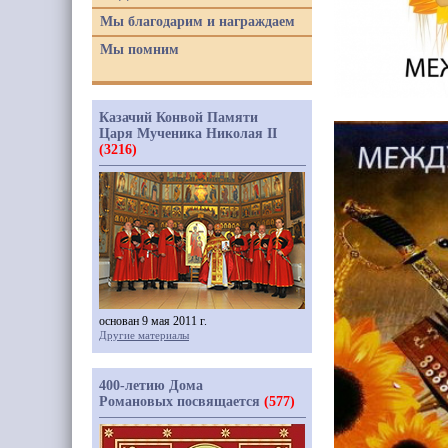
Мы благодарим и награждаем
Мы помним
Казачий Конвой Памяти
Царя Мученика Николая II
(3216)
основан 9 мая 2011 г.
Другие материалы
400-летию Дома
Романовых посвящается
(577)