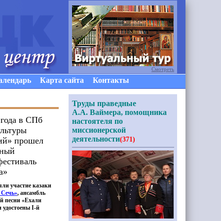
Смотреть
алендарь
Карта сайта
Контакты
Труды праведные
А.А. Ваймера, помощника
 года в СПб
настоятеля по
льтуры
миссионерской
деятельности
ий» прошел
(371)
ный
фестиваль
а»
яли участие казаки
 Сечь»
, ансамбль
й песни
«
Ехали
 удостоены I-й