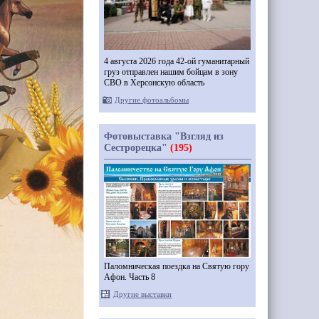
4 августа 2026 года 42-ой гуманитарный
груз отправлен нашим бойцам в зону
СВО в Херсонскую область
Другие фотоальбомы
Фотовыставка "Взгляд из
Сестрорецка"
(195)
Паломническая поездка на Святую гору
Афон. Часть 8
Другие выставки