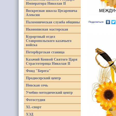
Императора Николая II
Воскресная школа Цесаревича
Алексия
Паломническая служба общины
Поделиться
Иконописная мастерская
Курортный отдел
Ставропольского казачьего
войска
Петербургская станица
Казачий Конвой Святого Царя
Страстотерпца Николая II
Фонд "Берега"
Продюсерский центр
Невская сечь
Учебно-методический центр
Фотостудия
XL-спорт
ХЭД