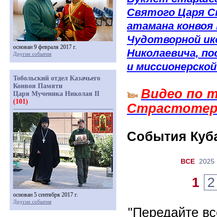
Святого Царя Ст
атамана конвоя
Чудотворной ик
основан 9 февраля 2017 г.
Николаевича, п
Другие события
и миссионерско
Тобольский отдел Казачьего
Конвоя Памяти
Видео по т
Царя Мученика Николая II
(101)
Страстотерп
События Куба
ВCE
2025
1
2
основан 5 сентября 2017 г.
Другие события
"Передайте все