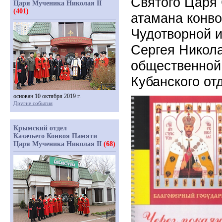
Святого Царя 
Царя Мученика Николая II
(401)
атамана конв
Чудотворной 
Сергея Никол
общественной
Кубанского от
основан 10 октября 2019 г.
Другие события
Крымский отдел
Казачьего Конвоя Памяти
Царя Мученика Николая II
(68)