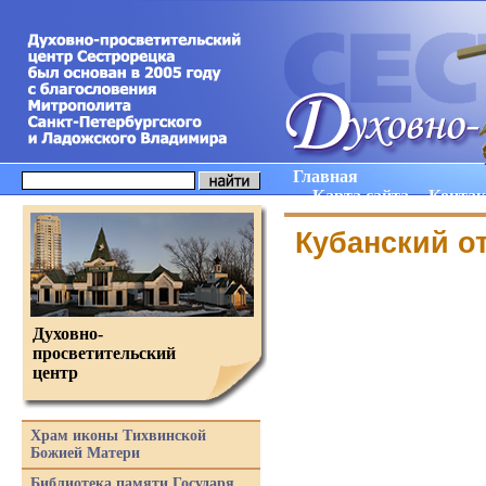
Главная
Карта сайта
Конта
Кубанский о
Духовно-
просветительский
центр
Храм иконы Тихвинской
Божией Матери
Библиотека памяти Государя