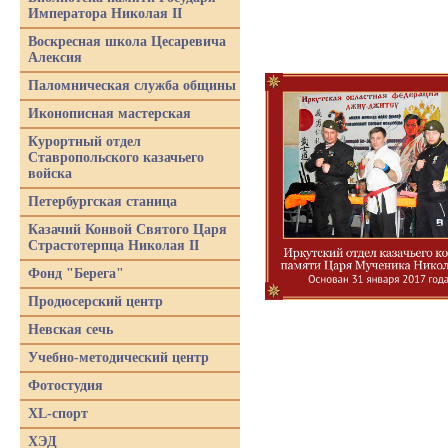
Императора Николая II
Воскресная школа Цесаревича
Алексия
Паломническая служба общины
Иконописная мастерская
Курортный отдел
Ставропольского казачьего
войска
Петербургская станица
Казачий Конвой Святого Царя
Страстотерпца Николая II
Фонд "Берега"
Продюсерский центр
Невская сечь
Учебно-методический центр
Фотостудия
XL-спорт
ХЭД