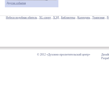
Другие события
Небеси подобная обитель
,
XL-спорт
,
ХЭД
,
Библиотека
,
Календарь
,
Трапезная
,
Р
© 2012 «Духовно-просветительский центр»
Дизай
Разра