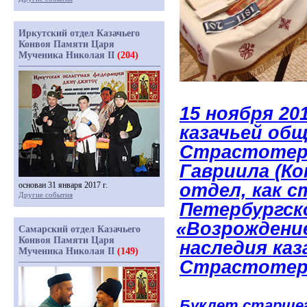
Иркутский отдел Казачьего
Конвоя Памяти Царя
Мученика Николая II
(204)
15 ноября 20
казачьей об
Страстотерп
Гавриила
(Ко
отдел, как 
основан 31 января 2017 г.
Другие события
Петербургск
«Возрождени
Самарский отдел Казачьего
Конвоя Памяти Царя
наследия ка
Мученика Николая II
(149)
Страстотерп
Буклет старшег