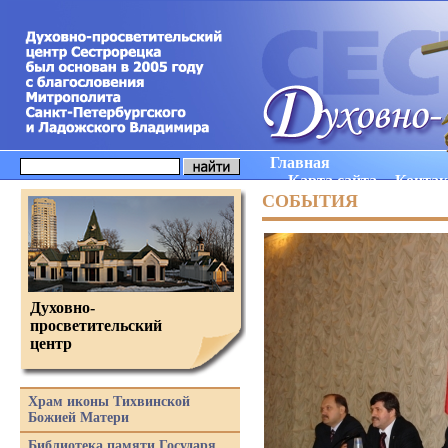
Главная
Карта сайта
Конта
СОБЫТИЯ
Духовно-
просветительский
центр
Храм иконы Тихвинской
Божией Матери
Библиотека памяти Государя