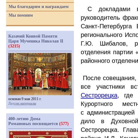
Мы благодарим и награждаем
С докладами выс
Мы помним
руководитель фрак
Санкт-Пе­тербурга
регионального Испо
Казачий Конвой Памяти
Царя Мученика Николая II
Г.Ю. Шибалов, р
(3215)
отделения партии
районного отделени
После совещания, 
все участники в
Сестрорецка
, где 
основан 9 мая 2011 г.
Курортного мес
Другие материалы
с администрацией 
400-летию Дома
дило в Духовной
Романовых посвящается
(577)
Сестрорецка. Гла