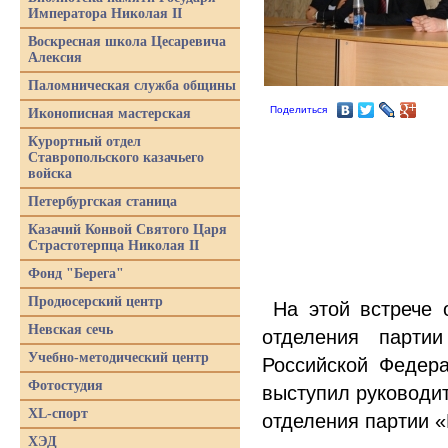
Императора Николая II
Воскресная школа Цесаревича
Алексия
Паломническая служба общины
Поделиться
Иконописная мастерская
Курортный отдел
Ставропольского казачьего
войска
Петербургская станица
Казачий Конвой Святого Царя
Страстотерпца Николая II
Фонд "Берега"
Продюсерский центр
На этой встрече 
Невская сечь
отделения парти
Учебно-методический центр
Российской Федер
Фотостудия
выступил руководит
XL-спорт
отделения партии
«
ХЭД