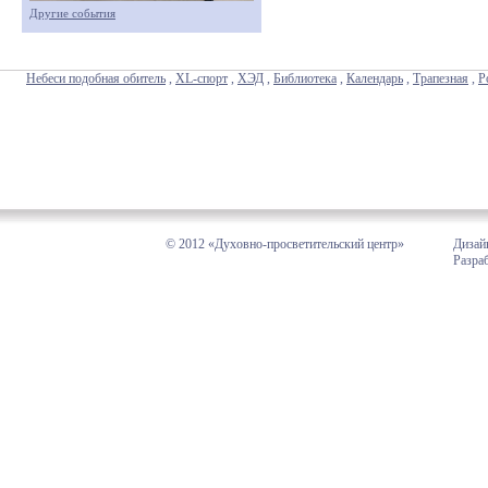
Другие события
Небеси подобная обитель
,
XL-спорт
,
ХЭД
,
Библиотека
,
Календарь
,
Трапезная
,
Р
© 2012 «Духовно-просветительский центр»
Дизай
Разра