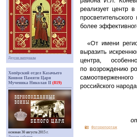
района И.Л. Конев
реализует центр в
просветительского
более эффективног
«
От имени регио
выразить искреннюю
Другие материалы
центра, особен
по возрождению ро
Хопёрский отдел Казачьего
са­моотверженного
Конвоя Памяти Царя
Мученика Николая II
(819)
российского народа
о
Фоторепортаж
основан 30 августа 2015 г.
Другие события