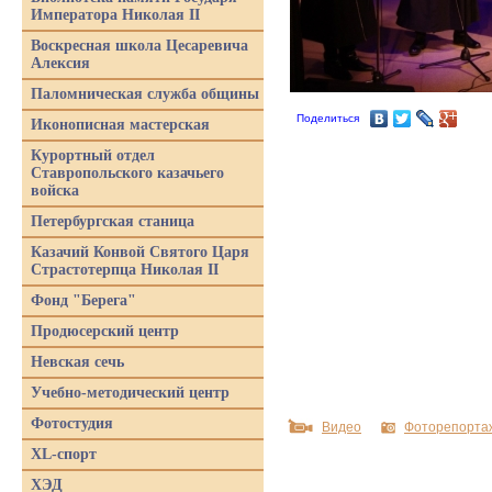
Императора Николая II
Воскресная школа Цесаревича
Алексия
Паломническая служба общины
Поделиться
Иконописная мастерская
Курортный отдел
Ставропольского казачьего
войска
Петербургская станица
Казачий Конвой Святого Царя
Страстотерпца Николая II
Фонд "Берега"
Продюсерский центр
Невская сечь
Учебно-методический центр
Фотостудия
Видео
Фоторепорта
XL-спорт
ХЭД