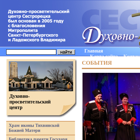
Главная
Карта сайта
Конта
СОБЫТИЯ
Духовно-
просветительский
центр
Храм иконы Тихвинской
Божией Матери
Библиотека памяти Государя