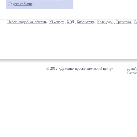
Другие события
Небеси подобная обитель
,
XL-спорт
,
ХЭД
,
Библиотека
,
Календарь
,
Трапезная
,
Р
© 2012 «Духовно-просветительский центр»
Дизай
Разра