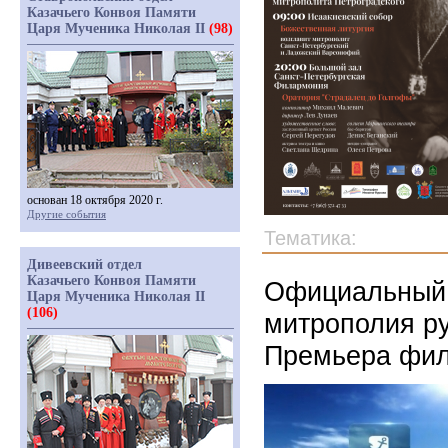
Казачьего Конвоя Памяти
Царя Мученика Николая II
(98)
основан 18 октября 2020 г.
Другие события
Тематика:
Дивеевский отдел
Казачьего Конвоя Памяти
Официальный 
Царя Мученика Николая II
(106)
митрополия ру
Премьера фил