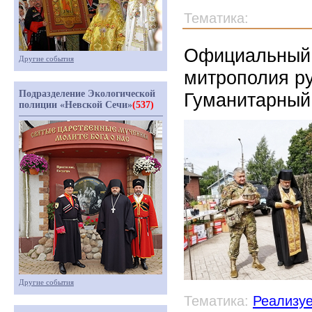
Тематика:
Официальный 
Другие события
митрополия ру
Подразделение Экологической
Гуманитарный 
полиции «Невской Сечи»
(537)
Другие события
Тематика:
Реализу