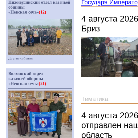
Государя Императо
Нижнеудинский отдел казачьей
общины
«Невская сечь»
(12)
4 августа 202
Бриз
Другие события
Волховский отдел
казачьей общины
«Невская сечь»
(21)
Тематика:
4 августа 202
отправлен на
область