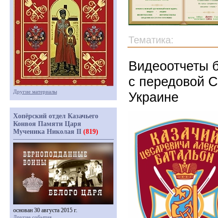
Тематика:
Видеоотчеты 
с передовой 
Другие материалы
Украине
Хопёрский отдел Казачьего
Конвоя Памяти Царя
Мученика Николая II
(819)
основан 30 августа 2015 г.
Другие события