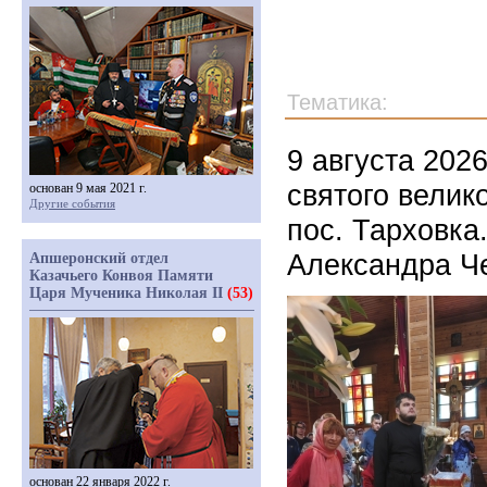
Тематика:
9 августа 202
святого велик
основан 9 мая 2021 г.
Другие события
пос. Тарховка
Александра Ч
Апшеронский отдел
Казачьего Конвоя Памяти
Царя Мученика Николая II
(53)
основан 22 января 2022 г.