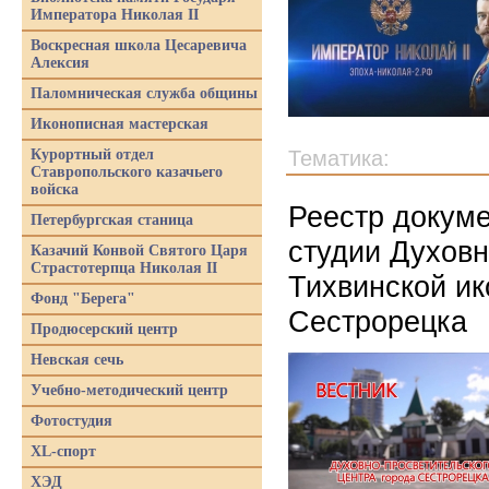
Императора Николая II
Воскресная школа Цесаревича
Алексия
Паломническая служба общины
Иконописная мастерская
Курортный отдел
Тематика:
Ставропольского казачьего
войска
Реестр докум
Петербургская станица
студии Духовн
Казачий Конвой Святого Царя
Страстотерпца Николая II
Тихвинской и
Фонд "Берега"
Сестрорецка
Продюсерский центр
Невская сечь
Учебно-методический центр
Фотостудия
XL-спорт
ХЭД