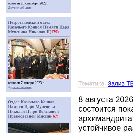
основан 28 сентября 2022 г.
Другие события
Петрозаводский отдел
Казачьего Конвоя Памяти Царя
Мученика Николая II
(179)
Тематика:
Залив Т
основан 7 января 2023 г.
Другие события
8 августа 202
Отдел Казачьего Конвоя
состоится по
Памяти Царя Мученика
Николая II при Войсковой
архимандрита
Православной Миссии
(67)
устойчивое ра