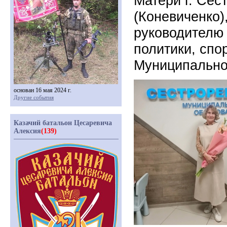
Матери г. Сес
(Коневиченко)
руководителю 
политики, спо
Муниципальног
основан 16 мая 2024 г.
Другие события
Казачий батальон Цесаревича
Алексия
(139)