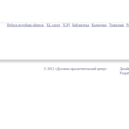
Небеси подобная обитель
,
XL-спорт
,
ХЭД
,
Библиотека
,
Календарь
,
Трапезная
,
Р
© 2012 «Духовно-просветительский центр»
Дизай
Разра