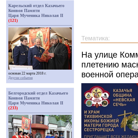
Карельский отдел Казачьего
Конвоя Памяти
Царя Мученика Николая II
(121)
Тематика:
На улице Ком
плетению мас
военной опер
основан 22 марта 2018 г.
Другие события
Белгородский отдел Казачьего
Конвоя Памяти
Царя Мученика Николая II
(233)