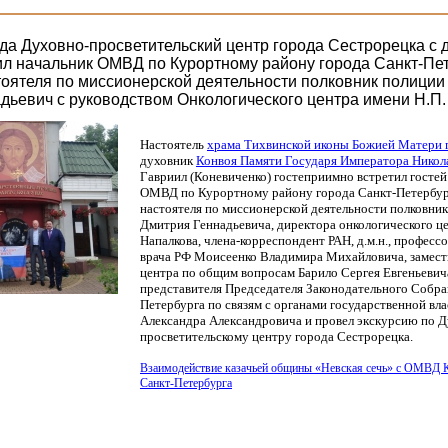
ода Духовно-просветительский центр города Сестрорецка с
ил начальник ОМВД по Курортному району города Санкт-Пет
оятеля по миссионерской деятельности полковник полиции
дьевич с руководством Онкологического центра имени Н.П
Настоятель
храма Тихвинской иконы Божией Матери 
духовник
Конвоя Памяти Государя Императора Нико
Гавриил
(Коневиченко
) гостеприимно встретил госте
ОМВД по Курортному району города Санкт-Петербур
настоятеля по миссионерской деятельности полковни
Дмитрия Геннадьевича, директора онкологического це
Напалкова, члена-корреспондент РАН, д.м.н., професс
врача РФ Моисеенко
Владимира Михайловича, замест
центра по общим вопросам Барило Сергея Евгеньеви
представителя Председателя Законодательного Собра
Петербурга по связям с органами государственной вл
Александра Александровича и провел экскурсию по Д
просветительскому центру города Сестрорецка.
Взаимодействие казачьей общины
«Невская
сечь» с ОМВД К
Санкт-Петербурга