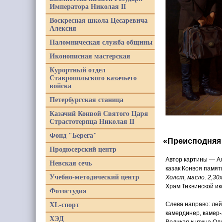
Императора Николая II
Воскресная школа Цесаревича
Алексия
Паломническая служба общины
Иконописная мастерская
Курортный отдел
Ставропольского казачьего
войска
Петербургская станица
Казачий Конвой Святого Царя
Страстотерпца Николая II
Фонд "Берега"
«
Преисподняя
Продюсерский центр
Автор картины — Ал
Невская сечь
казак Конвоя памят
Учебно-методический центр
Холст, масло. 2,30х
Храм Тихвинской и
Фотостудия
Слева направо: ле
XL-спорт
камердинер, камер-
ХЭД