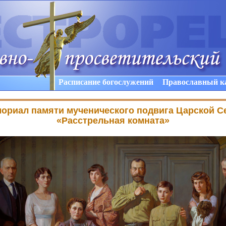
Расписание богослужений
Православный к
ориал памяти мученического подвига Царской С
«
Расстрельная комната»