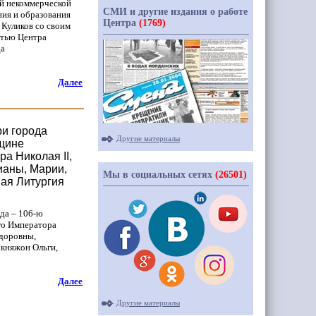
й некоммерческой
СМИ и другие издания о работе
ния и образования
Центра
(1769)
Куликов со своим
стью Центра
да
Далее
ри города
Другие материалы
вщине
а Николая II,
ианы, Марии,
Мы в социальных сетях
(26501)
ная Литургия
да – 106-ю
го Императора
едоровны,
 княжон Ольги,
Далее
Другие материалы