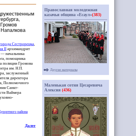
Православная молодежная
 дружественным
казачья община «Есаул»
(383)
ербурга,
 Громов
. Напалкова
города Сестрорецка
,
лая
II
архимандрит
й — начальника
га, помощника
ка полиции Громова
нтра им. Н.П.
Другие материалы
ора, заслуженный
ителя директора
ча, Полномочного
Маленькая сотня Цесаревича
ния Санкт-
Алексия
(436)
асти Ваймера
уховно-
урортного района
Далее