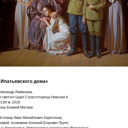
 Ипатьевского дома»
ександр Левченков,
и святого Царя Страстотерпца Николая II.
3,80 м. 2018.
коны Божией Матери.
йб-повар Иван Михайлович Харитонов;
лакей, полковник Алоизий Егорович Трупп;