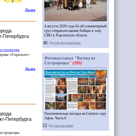
Далее
4 августа 2026 года 42-ой гуманитарный
орода
груз отправлен нашим бойцам в зону
СВО в Херсонскую область
т-Петербурга
Другие фотоальбомы
Сестрорецка
фирмы
«Горизонт
»
Фотовыставка "Взгляд из
Сестрорецка"
(195)
Далее
орода
Паломническая поездка на Святую гору
Афон. Часть 8
кт-Петербурга
Другие выставки
Сестрорецка