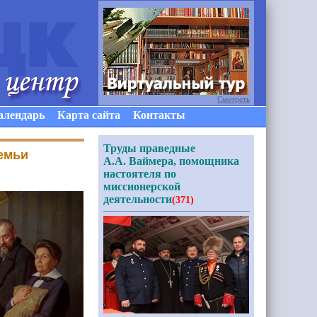
Смотреть
алендарь
Карта сайта
Контакты
Труды праведные
емьи
А.А. Ваймера, помощника
настоятеля по
миссионерской
деятельности
(371)