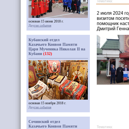
Тематика:
2 июля 2024 г
визитом посет
основан 15 июня 2018 г.
помощник наст
Другие события
Дмитрий Генна
Кубанский отдел
Казачьего Конвоя Памяти
Царя Мученика Николая II на
Кубани
(132)
основан 15 ноября 2018 г.
Другие события
Сочинский отдел
Казачьего Конвоя Памяти
Тематика: