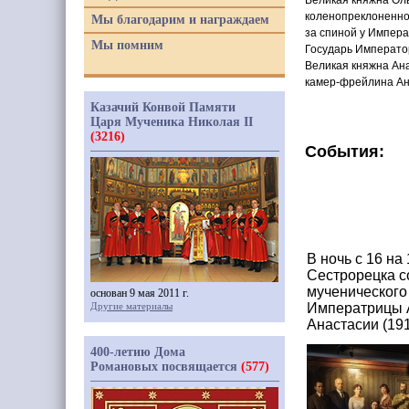
Великая княжна Ол
коленопреклоненно
Мы благодарим и награждаем
за спиной у Импер
Мы помним
Государь Император
Великая княжна Ана
камер-фрейлина А
Казачий Конвой Памяти
Царя Мученика Николая II
(3216)
События:
В ночь с 16 н
Сестрорецка с
мученического
основан 9 мая 2011 г.
Другие материалы
Императрицы А
Анастасии (19
400-летию Дома
Романовых посвящается
(577)