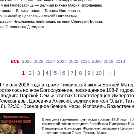
ьга Николаевна; Императрица Александра Фёдоровна;
 у ног Императрицы — Великая княжна Мария Николаевна;
атрицы — Великая княжна Татьяна Николаевна;
 Николай II; Цесаревич Алексей Николаевич;
стасия Николаевна; лейб-медик Евгений Сергеевич Боткин;
нна Степановна Демидова
ВCE
2026
2025
2024
2023
2022
2021
2020
2019
2018
1
2
3
4
5
6
7
8
9
10
→
а 17 июля 2026 года в храме Тихвинской иконы Божией Мате
остоялось ночное Богослужение, посвященное 108-й годо
 подвига Царской Семьи, святых Страстотерпцев Император
лександры, Царевича Алексия, великих княжон Ольги, Тат
18). 22:30 - Всенощное бдение. Часы. Исповедь. Божествен
В этот день вспоминают трагические события 1918 года – 1
трагической гибели последнего Российского Императора Нико
Императрицы Александры Федоровны, наследника-Цесареви
— великих княжон Ольги, Татьяны, Марии.