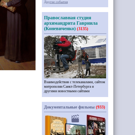
Другие события
Православная студия
архимандрита Гавриила
(Коневиченко)
(3135)
Взаимодействия с телеканалами, сайтом
митрополии Санкт-Петербурга и
другими новостными сайтами
Документальные фильмы
(933)