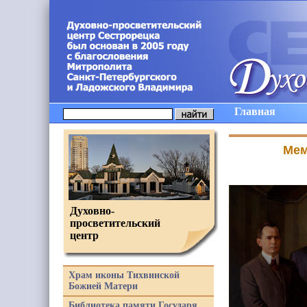
Главная
Мем
Духовно-
просветительский
центр
Храм иконы Тихвинской
Божией Матери
Библиотека памяти Государя