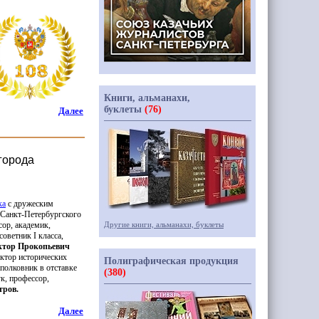
Книги, альманахи,
буклеты
(76)
Далее
города
ка
с дружеским
 Санкт-Петербургского
сор, академик,
Другие книги, альманахи, буклеты
оветник I класса,
ктор Прокопьевич
октор исторических
Полиграфическая продукция
полковник в отставке
(380)
к, профессор,
тров.
Далее