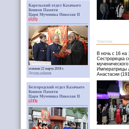
Карельский отдел Казачьего
Конвоя Памяти
Царя Мученика Николая II
(121)
Тематика:
В ночь с 16 н
Сестрорецка с
мученического
основан 22 марта 2018 г.
Императрицы А
Другие события
Анастасии (19
Белгородский отдел Казачьего
Конвоя Памяти
Царя Мученика Николая II
(233)