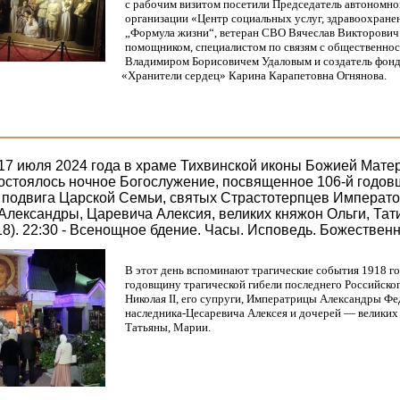
с рабочим визитом посетили
Председатель автономно
организации
«Центр
социальных услуг, здравоохране
„Формула жизни“, ветеран СВО Вячеслав Викторович 
помощником, специалистом по связям с общественно
Владимиром Борисовичем
Удаловым и
создатель фон
«Хранители
сердец» Карина Карапетовна Огнянова.
а 17 июля 2024 года в храме Тихвинской иконы Божией Мате
остоялось ночное Богослужение, посвященное 106-й годо
 подвига Царской Семьи, святых Страстотерпцев Император
лександры, Царевича Алексия, великих княжон Ольги, Тат
18). 22:30 - Всенощное бдение. Часы. Исповедь. Божествен
В этот день вспоминают трагические события 1918 го
годовщину трагической гибели последнего Российско
Николая II, его супруги, Императрицы Александры Ф
наследника-Цесаревича Алексея и дочерей — великих
Татьяны, Марии.