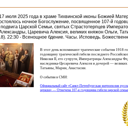
а 17 июля 2025 года в храме Тихвинской иконы Божией Мате
остоялось ночное Богослужение, посвященное 107-й годо
 подвига Царской Семьи, святых Страстотерпцев Император
лександры, Царевича Алексия, великих княжон Ольги, Тат
18). 22:30 - Всенощное бдение. Часы. Исповедь. Божествен
В этот день вспоминают трагические события 1918 го
годовщину трагической гибели последнего Российско
Николая II, его супруги, Императрицы Александры Ф
наследника-Цесаревича Алексея и дочерей — великих
Татьяны, Марии, Анастасии.
О событии в СМИ:
Официальный сайт
«Санкт
-Петербургская митрополия русск
церкви» — Отмечена 107-я годовщина гибели царской семьи