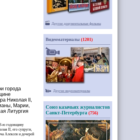
Другие документальные фильмы
Видеоматериалы
(1201)
ри города
Другие видеоматериалы
вщине
а Николая II,
ианы, Марии,
Союз казачьих журналистов
ная Литургия
Санкт-Петербурга
(756)
08-ю годовщину
лая II, его супруги,
ча Алексея и дочерей