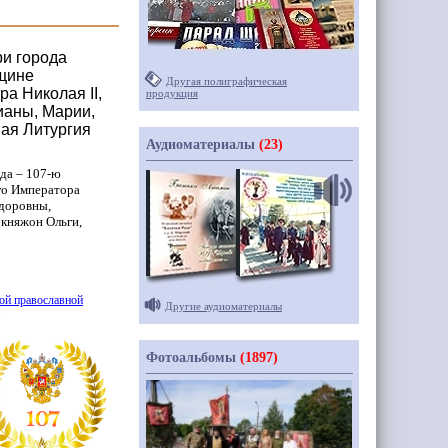
ри города
вщине
Другая полиграфическая
а Николая II,
продукция
ианы, Марии,
ная Литургия
Аудиоматериалы
(23)
да – 107-ю
го Императора
едоровны,
 княжон Ольги,
ой православной
Другие аудиоматериалы
Фотоальбомы
(1897)