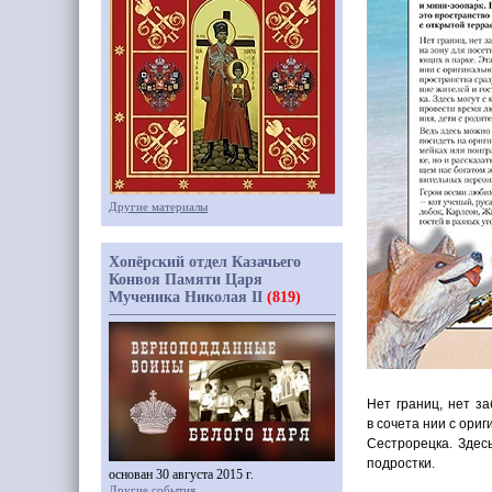
Другие материалы
Хопёрский отдел Казачьего
Конвоя Памяти Царя
Мученика Николая II
(819)
Нет границ, нет з
в сочета нии с ори
Сестрорецка. Здес
подростки.
основан 30 августа 2015 г.
Другие события