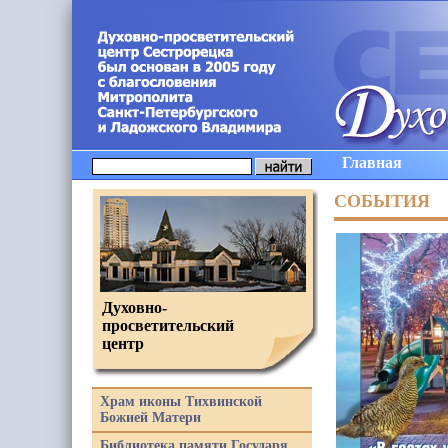
Главная
СОБЫТИЯ
Духовно-
просветительский
центр
Храм иконы Тихвинской
Божией Матери
Библиотека памяти Государя