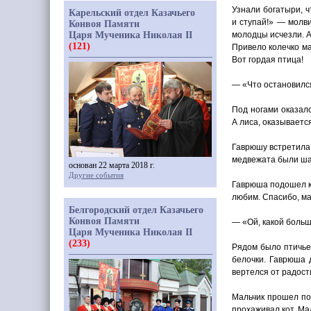
Узнали богатыри, ч
Карельский отдел Казачьего
и ступай!» — молви
Конвоя Памяти
Царя Мученика Николая II
молодцы исчезли. А
(121)
Привело колечко ма
Вот гордая птица!
—
«
Что остановилс
Под ногами оказалс
А лиса, оказывается
Гаврюшу встретила 
медвежата были ш
основан 22 марта 2018 г.
Другие события
Гаврюша подошел к
любим. Спасибо, ма
Белгородский отдел Казачьего
Конвоя Памяти
—
«
Ой, какой боль
Царя Мученика Николая II
(233)
Рядом было птичье 
белочки. Гаврюша 
вертелся от радости
Мальчик прошел по
прохаживал кот. Мал