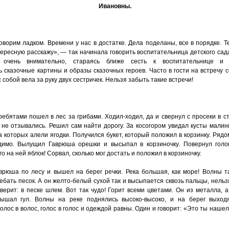
Ивановны.
оворим ладком. Времени у нас в достатке. Дела поделаны, все в порядке. Т
тересную расскажу», — так начинала говорить воспитательница детского са
очень внимательно, стараясь ближе сесть к воспитательнице и 
 сказочные картины и образы сказочных героев. Часто в гости на встречу 
 собой вела за руку двух сестричек. Нельзя забыть такие встречи!
ебятами пошел в лес за грибами. Ходил-ходил, да и свернул с просеки в с
 не отзывались. Решил сам найти дорогу. За косогором увидал кусты малин
на которых алели ягодки. Получился букет, который положил в корзинку. Ряд
димо. Вылущил Гаврюша орешки и высыпал в корзиночку. Повернул голо
го на ней яблок! Сорвал, сколько мог достать и положил в корзиночку.
врюша по лесу и вышел на берег речки. Река большая, как море! Волны та
ебать песок. А он желто-белый сухой так и высыпается сквозь пальцы, нель
верит: в песке шлем. Вот так чудо! Горит всеми цветами. Он из металла, 
лышал гул. Волны на реке поднялись высоко-высоко, и на берег выход
олос в волос, голос в голос и одеждой равны. Один и говорит:
«
Это ты нашел