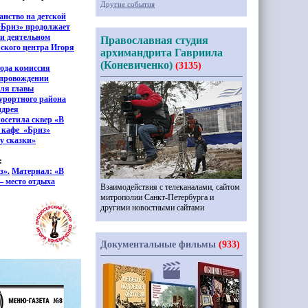
Другие события
анство на детской
«
Бриз» продолжает
и деятельном
Православная студия
ского центра Игоря
архимандрита Гавриила
(Коневиченко)
(3135)
года комиссия
опровождении
еля главы
урортного района
ндрея
осетила сквер
«
В
у кафе
«
Бриз»
 у сказки»
:
з».
Материал:
«
В
— место отдыха
Взаимодействия с телеканалами, сайтом
митрополии Санкт-Петербурга и
другими новостными сайтами
Документальные фильмы
(933)