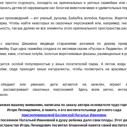
не просто отдохнуть, посидеть на оригинальных и уютных скамейках или 
сказать детям об окружающем нас богатом животном мире и удивительных пер
х произведений — кот ученый, русалка, БабаЯга, колобок, Карлсон, Жарпти
парка. Чтобы найти некоторых из сказочных персонажей или, например, гне
ность, так как далеко не все элементы этого оригинального пространства р
с картины Шишкина медведи стараниями резчиков по дереву прев
мейку. Еще одна скамейка создана по мотивам сказки
«
Руслан и Людмила». И
лики, ежик, статные голуби, золотые воротниковые фазаны, размещенные в у
уется особой популярностью у юных посетителей парка. А летом, когда
бки, сюда приходят юные натуралисты, чтобы посмотреть на красивых 
обедают или ужинают, дети катаются на качелях, играют в
, рассматривают сказочных персонажей. Здесь всем уютно, инте
асно.
гаемая вашему вниманию, написана по заказу автора-основателя чудо гор
Игоря Леонидовича, в память о его воспитательнице детского сада
приснопоминаемой Белинской Наталье Ивановне
.
 посеянное Натальей Ивановной в душу ребенка дало свои плоды. Этот де
ространство Игорь Леонидович посвятил блаженной памяти своей воспит