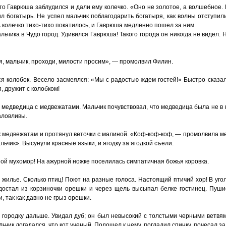
то Гаврюша заблудился и дали ему колечко.
«
Оно не золотое, а волшебное. 
л богатырь. Не успел мальчик поблагодарить богатыря, как волны отступил
 колечко тихо-тихо покатилось, и Гаврюша медленно пошел за ним.
льчика в Чудо город. Удивился Гаврюша! Такого города он никогда не видел. 
я, мальчик, проходи, милости просим», — промолвил Филин.
я колобок. Весело засмеялся:
«
Мы с радостью ждем гостей!» Быстро сказал
, дружит с колобком!
медведица с медвежатами. Мальчик почувствовал, что медведица была не в 
аловливы.
 медвежатам и протянул веточки с малиной.
«
Коф-коф-коф, — промолвила м
льчик». Высунули красные языки, и ягодку за ягодкой съели.
шой мухомор! На ажурной ножке поселилась симпатичная божья коровка.
жилье. Сколько птиц! Поют на разные голоса. Настоящий птичий хор! В уго
достал из корзиночки орешки и через щель высыпал белке гостинец. Пуши
, так как давно не грыз орешки.
 городку дальше. Увидал дуб; он был невысокий с толстыми черными ветвям
ьчик догадался, что кот ученый. Подошел к нему, погладил спинку, почесал за