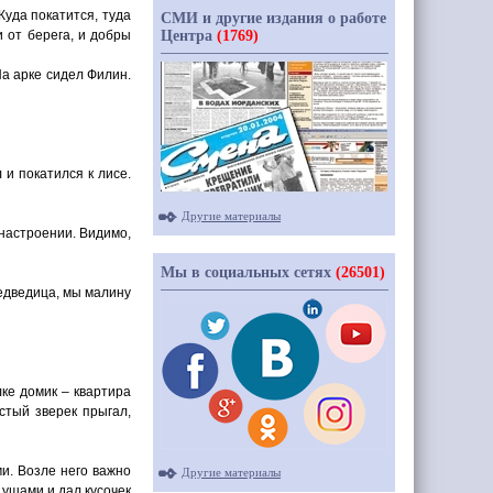
Куда покатится, туда
СМИ и другие издания о работе
Центра
(1769)
и от берега, и добры
На арке сидел Филин.
 и покатился к лисе.
Другие материалы
настроении. Видимо,
Мы в социальных сетях
(26501)
едведица, мы малину
лке домик – квартира
стый зверек прыгал,
и. Возле него важно
Другие материалы
 ушами и дал кусочек