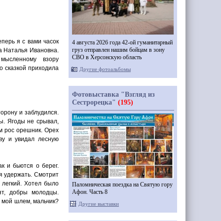
еперь я с вами часок
4 августа 2026 года 42-ой гуманитарный
груз отправлен нашим бойцам в зону
да Наталья Ивановна.
СВО в Херсонскую область
мысленному взору
со сказкой приходила
Другие фотоальбомы
Фотовыставка "Взгляд из
Сестрорецка"
(195)
торону и заблудился.
ы. Ягоды не срывал,
ом рос орешник. Орех
ву и увидал лесную
к и бьются о берег.
зя удержать. Смотрит
а легкий. Хотел было
Паломническая поездка на Святую гору
Афон. Часть 8
ят, добры молодцы.
 мой шлем, мальчик?
Другие выставки