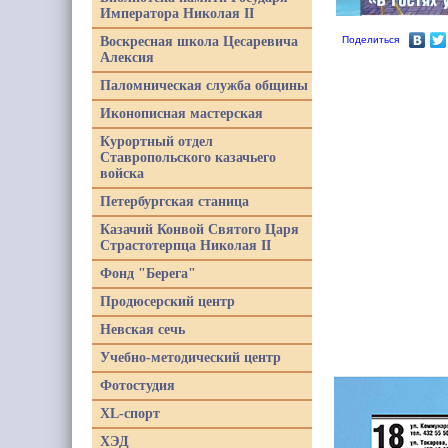
Императора Николая II
Воскресная школа Цесаревича
Поделиться
Алексия
Паломническая служба общины
Иконописная мастерская
Курортный отдел
Ставропольского казачьего
войска
Петербургская станица
Казачий Конвой Святого Царя
Страстотерпца Николая II
Фонд "Берега"
Продюсерский центр
Невская сечь
Учебно-методический центр
Фотостудия
XL-спорт
ХЭД