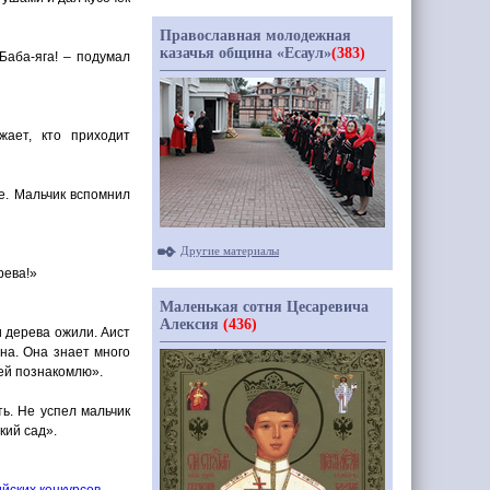
Православная молодежная
казачья община «Есаул»
(383)
Баба-яга! – подумал
жает, кто приходит
е. Мальчик вспомнил
Другие материалы
рева!»
Маленькая сотня Цесаревича
Алексия
(436)
и дерева ожили. Аист
на. Она знает много
ней познакомлю».
ть. Не успел мальчик
кий сад».