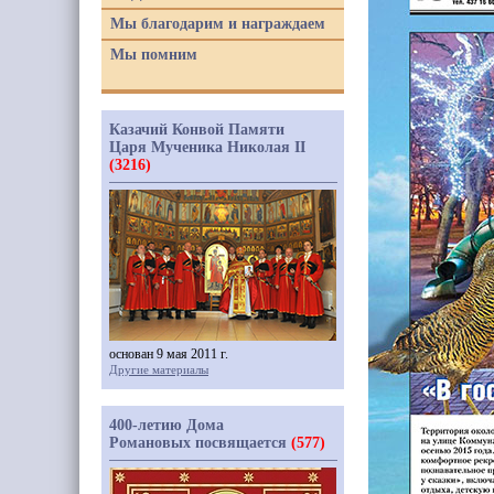
Мы благодарим и награждаем
Мы помним
Казачий Конвой Памяти
Царя Мученика Николая II
(3216)
основан 9 мая 2011 г.
Другие материалы
400-летию Дома
Романовых посвящается
(577)