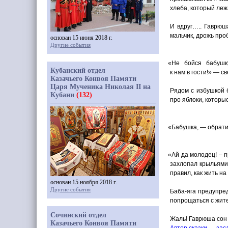
хлеба, который лежа
И вдруг….. Гаврюш
мальчик, дрожь про
основан 15 июня 2018 г.
Другие события
«
Не бойся бабушку
Кубанский отдел
к нам в гости!» — с
Казачьего Конвоя Памяти
Царя Мученика Николая II на
Рядом с избушкой 
Кубани
(132)
про яблоки, которые
«
Бабушка, — обратил
«
Ай да молодец! – 
захлопал крыльями
правил, как жить н
основан 15 ноября 2018 г.
Другие события
Баба-яга предупред
попрощаться с жите
Сочинский отдел
Жаль! Гаврюша сон
Казачьего Конвоя Памяти