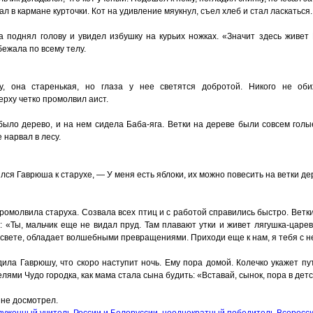
л в кармане курточки. Кот на удивление мяукнул, съел хлеб и стал ласкаться.
а поднял голову и увидел избушку на курьих ножках.
«
Значит здесь живет 
бежала по всему телу.
, она старенькая, но глаза у нее светятся добротой. Никого не оби
верху четко промолвил аист.
было дерево, и на нем сидела Баба-яга. Ветки на дереве были совсем голы
 нарвал в лесу.
ся Гаврюша к старухе, — У меня есть яблоки, их можно повесить на ветки де
промолвила старуха. Созвала всех птиц и с работой справились быстро. Ветк
:
«
Ты, мальчик еще не видал пруд. Там плавают утки и живет лягушка-царев
а свете, обладает волшебными превращениями. Приходи еще к нам, я тебя с 
ила Гаврюшу, что скоро наступит ночь. Ему пора домой. Колечко укажет пу
лями Чудо городка, как мама стала сына будить:
«
Вставай, сынок, пора в детс
 не досмотрел.