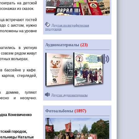
поиграть на детской
сонажах из сказок.
ца встречают гостей
здо с аистом, нужно
Другая полиграфическая
продукция
асположены на уровне
Аудиоматериалы
(23)
ратились в уютную
 совсем рядом живут
ютных вольерах.
 в бассейне у кафе
карпов, стерлядей,
 домике, гуляют
Другие аудиоматериалы
ресно и нескучно.
Фотоальбомы
(1897)
одка Коневиченко
тский городок,
ательницы Натальи