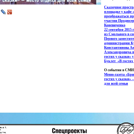
Сказочное простр
площадке у кафе
преображаться пр
участии Продюсер
Коневиченко
22 сентября 2015 
из Смольного в с
Первого заместит
администрации К
Константинова А
Александровича п
гостях у сказки» 
Буклет
«
В гостях
О событии в СМИ
Меню-газета
«
Бри
гостях у сказки» 
для всей семьи