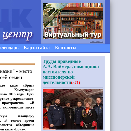
Смотреть
алендарь
Карта сайта
Контакты
Труды праведные
А.А. Ваймера, помощника
сказки" - место
настоятеля по
всей семьи
миссионерской
деятельности
(371)
оло кафе
«
Бриз»
 Коммунаров
нью 2015 года. Здесь
ртное рекреационно-
 пространство
«
В
», включающее места
скую площадку
к. В теплое время
ранство объединено
сой кафе
«
Бриз».