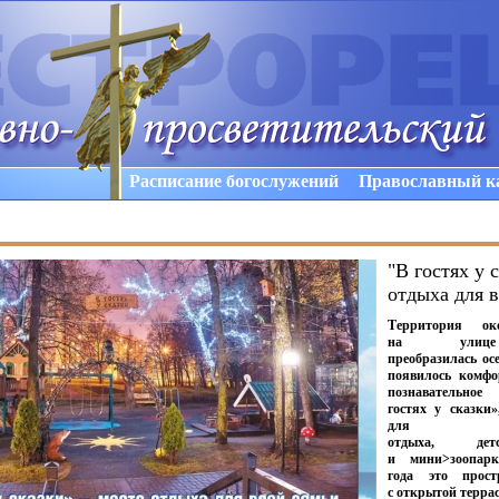
Расписание богослужений
Православный к
"В гостях у 
отдыха для 
Территория ок
на улице
преобразилась осе
появилось комфо
познавательное
гостях у сказки
для
отдыха, дет
и мини>зоопар
года это прост
с открытой терра