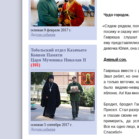
Чудо городок.
«
Сядем рядком, пог
основан 9 февраля 2017 г.
посижу и сказку ин
Другие события
Гаврюша слушал 
ему представлялись
девочка Юлия, она с
Тобольский отдел Казачьего
Конвоя Памяти
Дивный сон.
Царя Мученика Николая II
(101)
Гаврюша вместе с р
Звал ребят, но они
а только веточки, 
было видимо-неви
яблоню. Ах! Как мно
Бродил, бродил Га
Присел. Стал разгр
и глазам своим не 
примерить, да ус
основан 5 сентября 2017 г.
Все на одно лицо, в
Другие события
Спасибо!»