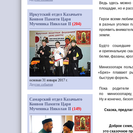
Ведь здесь можно 
площадке, но и рас
Иркутский отдел Казачьего
Конвоя Памяти Царя
Герои всеми любимы
Мученика Николая II
(204)
в разных уголках 
проявить вниматель
земли.
Будто сошедшие 
и оригинальную ска
белки, фазаны, кро
Минизоопарк польз
«
Бриз» плавают ры
быструю форель.
основан 31 января 2017 г.
Другие события
Пока родители 
по минизоопарку
Самарский отдел Казачьего
Ну и конечно, безоп
Конвоя Памяти Царя
Мученика Николая II
(149)
Сказка, предла
Доброе семя,
это сказочное п