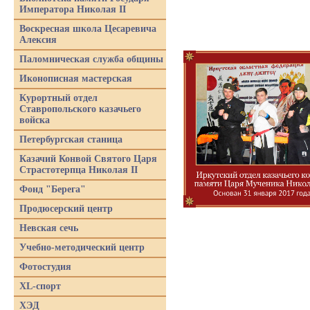
Императора Николая II
Воскресная школа Цесаревича
Алексия
Паломническая служба общины
Иконописная мастерская
Курортный отдел
Ставропольского казачьего
войска
Петербургская станица
Казачий Конвой Святого Царя
Страстотерпца Николая II
Фонд "Берега"
Продюсерский центр
Невская сечь
Учебно-методический центр
Фотостудия
XL-спорт
ХЭД