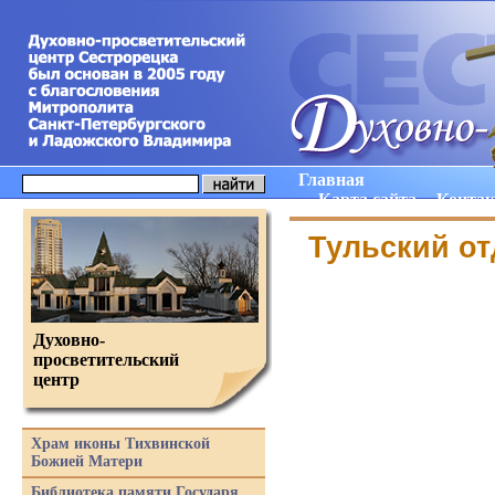
Главная
Карта сайта
Конта
Тульский
от
Духовно-
просветительский
центр
Храм иконы Тихвинской
Божией Матери
Библиотека памяти Государя