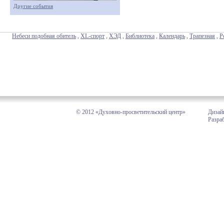
Другие события
Небеси подобная обитель
,
XL-спорт
,
ХЭД
,
Библиотека
,
Календарь
,
Трапезная
,
Р
© 2012 «Духовно-просветительский центр»
Дизай
Разра