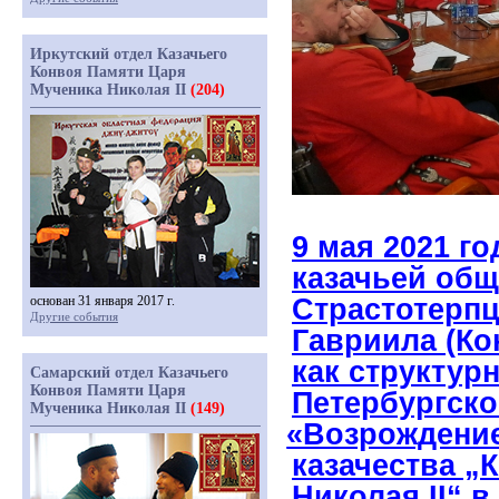
Иркутский отдел Казачьего
Конвоя Памяти Царя
Мученика Николая II
(204)
9 мая 2021 г
казачьей об
Страстотерпц
основан 31 января 2017 г.
Другие события
Гавриила
(Ко
как структур
Самарский отдел Казачьего
Конвоя Памяти Царя
Петербургско
Мученика Николая II
(149)
«Возрождени
казачества „
Николая II“ 