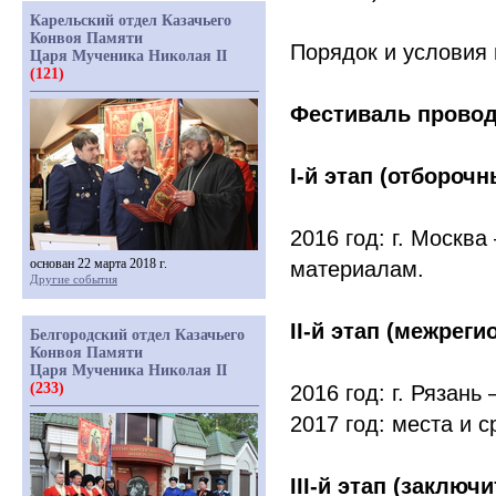
Карельский отдел Казачьего
Конвоя Памяти
Порядок и условия
Царя Мученика Николая II
(121)
Фестиваль проводи
I-й этап
(
отборочн
2016 год: г. Москв
основан 22 марта 2018 г.
материалам.
Другие события
II-й этап
(
межреги
Белгородский отдел Казачьего
Конвоя Памяти
Царя Мученика Николая II
(233)
2016 год: г. Рязань 
2017 год: места и 
III-й этап
(
заключи