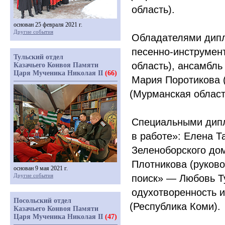
область).
основан 25 февраля 2021 г.
Другие события
Обладателями дипл
песенно-инструмен
Тульский отдел
область), ансамбль
Казачьего Конвоя Памяти
Царя Мученика Николая II
(66)
Мария Поротикова
(
Мурманская област
Специальными дип
в работе»: Елена Т
Зеленоборского дом
Плотникова
(
руков
основан 9 мая 2021 г.
Другие события
поиск» — Любовь Т
одухотворенность 
Посольский отдел
(
Республика Коми).
Казачьего Конвоя Памяти
Царя Мученика Николая II
(47)