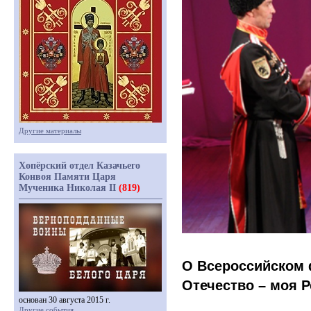
Другие материалы
Хопёрский отдел Казачьего
Конвоя Памяти Царя
Мученика Николая II
(819)
О Всероссийском 
Отечество – моя Р
основан 30 августа 2015 г.
Другие события