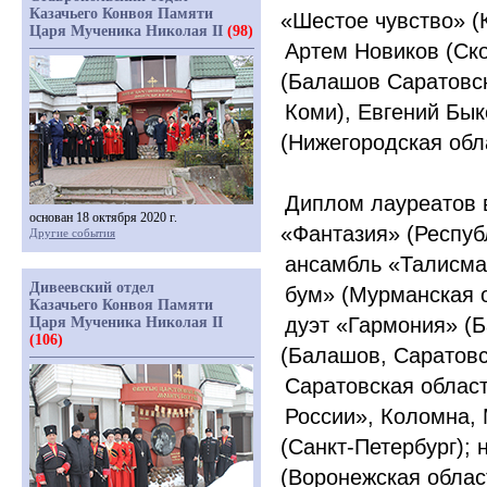
Казачьего Конвоя Памяти
«
Шестое чувство»
(
Царя Мученика Николая II
(98)
Артем Новиков
(
Ск
(
Балашов Саратовск
Коми), Евгений Бык
(
Нижегородская обл
Диплом лауреатов 
основан 18 октября 2020 г.
«
Фантазия»
(
Респуб
Другие события
ансамбль
«
Талисма
Дивеевский отдел
бум»
(
Мурманская о
Казачьего Конвоя Памяти
дуэт
«
Гармония»
(
Б
Царя Мученика Николая II
(106)
(
Балашов, Саратовс
Саратовская област
России», Коломна, 
(
Санкт-Петербург);
(
Воронежская облас