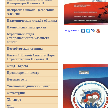
Императора Николая II
Воскресная школа Цесаревича
Алексия
Паломническая служба общины
Иконописная мастерская
Поделиться
Курортный отдел
Ставропольского казачьего
войска
Петербургская станица
Казачий Конвой Святого Царя
Страстотерпца Николая II
Фонд "Берега"
Продюсерский центр
Невская сечь
Учебно-методический центр
Фотостудия
XL-спорт
ХЭД