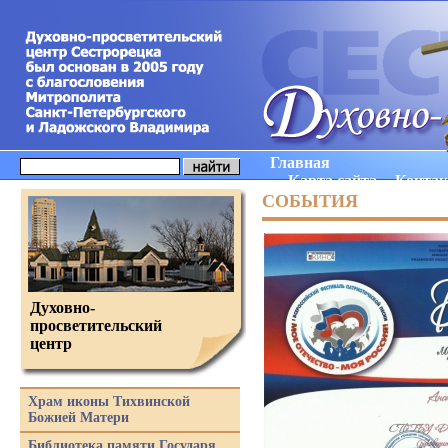
Главная
Карта сайта
Конта
СОБЫТИЯ
Духовно-
просветительский
центр
Храм иконы Тихвинской
Божией Матери
Библиотека памяти Государя