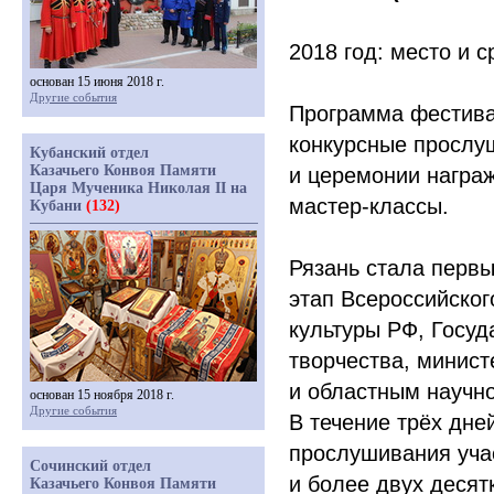
2018 год: место и 
основан 15 июня 2018 г.
Другие события
Программа фестива
конкурсные прослу
Кубанский отдел
Казачьего Конвоя Памяти
и церемонии награ
Царя Мученика Николая II на
мастер-классы.
Кубани
(132)
Рязань стала перв
этап Всероссийског
культуры РФ, Госу
творчества, минист
и областным научно
основан 15 ноября 2018 г.
Другие события
В течение трёх дне
прослушивания уча
Сочинский отдел
и более двух десят
Казачьего Конвоя Памяти