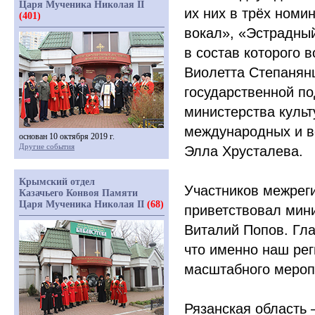
Царя Мученика Николая II
их них в трёх номи
(401)
вокал»,
«
Эстрадный
в состав которого 
Виолетта Степанянц
государственной по
министерства куль
международных и вс
основан 10 октября 2019 г.
Другие события
Элла Хрусталева.
Крымский отдел
Участников межрег
Казачьего Конвоя Памяти
Царя Мученика Николая II
(68)
приветствовал мини
Виталий Попов. Гла
что именно наш ре
масштабного мероп
Рязанская область 