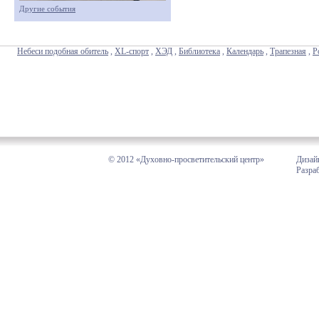
Другие события
Небеси подобная обитель
,
XL-спорт
,
ХЭД
,
Библиотека
,
Календарь
,
Трапезная
,
Р
© 2012 «Духовно-просветительский центр»
Дизай
Разра