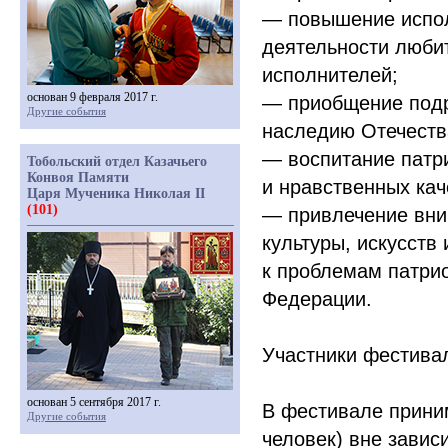
— повышение испол
деятельности люби
исполнителей;
основан 9 февраля 2017 г.
— приобщение подр
Другие события
наследию Отечеств
— воспитание патри
Тобольский отдел Казачьего
Конвоя Памяти
и нравственных кач
Царя Мученика Николая II
(101)
— привлечение вни
культуры, искусств
к проблемам патрио
Федерации.
Участники фестива
основан 5 сентября 2017 г.
В фестивале прини
Другие события
человек) вне завис