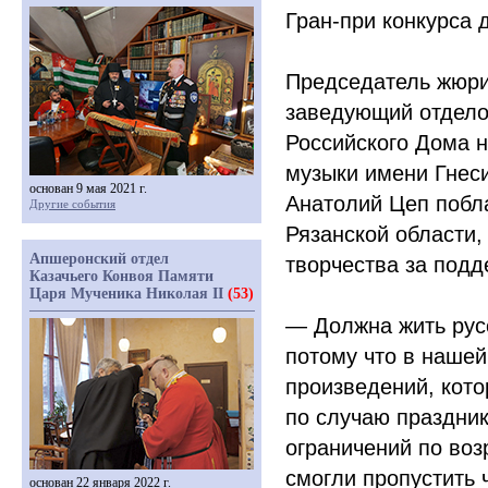
Гран-при конкурса 
Председатель жюри
заведующий отдело
Российского Дома н
музыки имени Гнес
основан 9 мая 2021 г.
Анатолий Цеп побл
Другие события
Рязанской области,
Апшеронский отдел
творчества за подд
Казачьего Конвоя Памяти
Царя Мученика Николая II
(53)
— Должна жить русс
потому что в нашей
произведений, кот
по случаю праздник
ограничений по воз
смогли пропустить 
основан 22 января 2022 г.