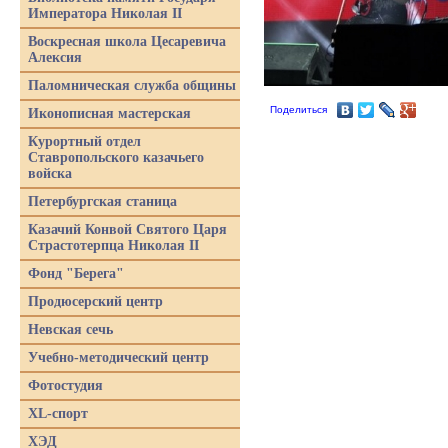
Императора Николая II
Воскресная школа Цесаревича
Алексия
Паломническая служба общины
Поделиться
Иконописная мастерская
Курортный отдел
Ставропольского казачьего
войска
Петербургская станица
Казачий Конвой Святого Царя
Страстотерпца Николая II
Фонд "Берега"
Продюсерский центр
Невская сечь
Учебно-методический центр
Фотостудия
XL-спорт
ХЭД