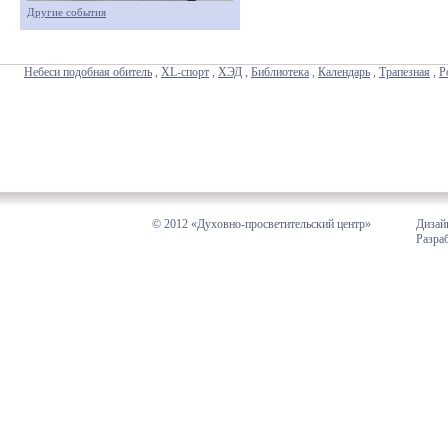
Другие события
Небеси подобная обитель
,
XL-спорт
,
ХЭД
,
Библиотека
,
Календарь
,
Трапезная
,
Р
© 2012 «Духовно-просветительский центр»
Дизай
Разра