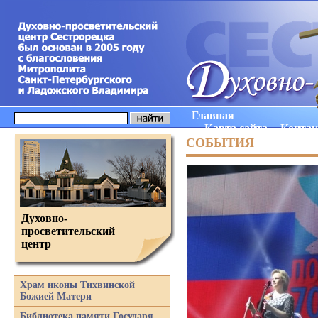
Главная
Карта сайта
Конта
СОБЫТИЯ
Духовно-
просветительский
центр
Храм иконы Тихвинской
Божией Матери
Библиотека памяти Государя