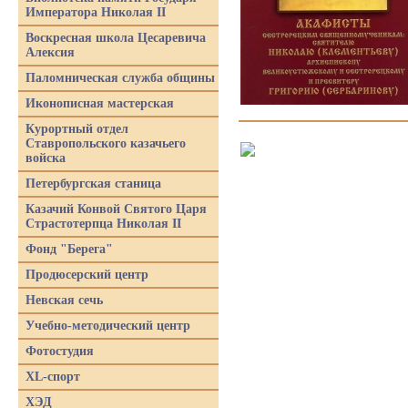
Императора Николая II
Воскресная школа Цесаревича
Алексия
Паломническая служба общины
Иконописная мастерская
Курортный отдел
Ставропольского казачьего
войска
Петербургская станица
Казачий Конвой Святого Царя
Страстотерпца Николая II
Фонд "Берега"
Продюсерский центр
Невская сечь
Учебно-методический центр
Фотостудия
XL-спорт
ХЭД