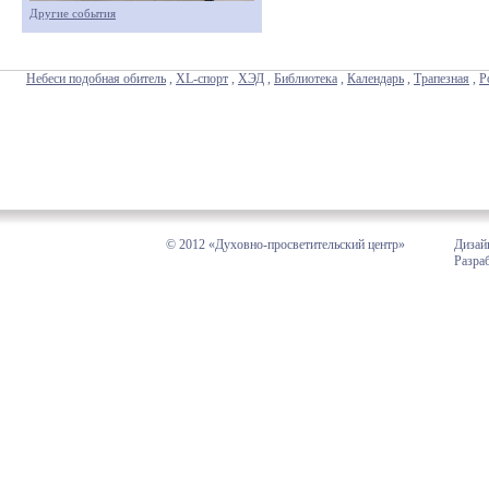
Другие события
Небеси подобная обитель
,
XL-спорт
,
ХЭД
,
Библиотека
,
Календарь
,
Трапезная
,
Р
© 2012 «Духовно-просветительский центр»
Дизай
Разра