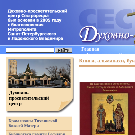
Главная
Карта сайта
Конта
Книги, альманахи, бу
Духовно-
просветительский
центр
Храм иконы Тихвинской
Божией Матери
Библиотека памяти Государя