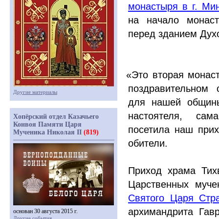
монастыря в г. Ми
на начало монаст
перед зданием Духо
«Это
вторая монаст
поздравительном 
Другие материалы
для нашей общины
настоятеля, сам
Хопёрский отдел Казачьего
Конвоя Памяти Царя
посетила наш прих
Мученика Николая II
(819)
обители.
Приход храма Тих
Царственных муче
Святого Царя Стра
архимандрита Гав
основан 30 августа 2015 г.
Другие события