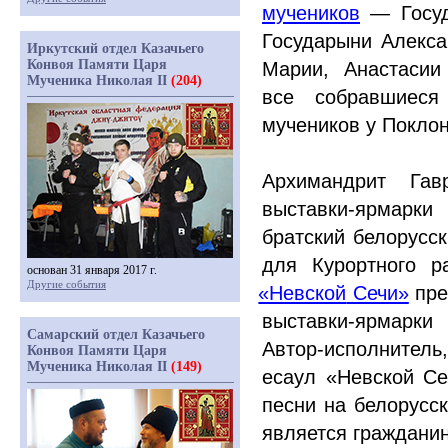
мучеников
— Госуда
Государыни Алекса
Иркутский отдел Казачьего
Конвоя Памяти Царя
Марии, Анастасии
Мученика Николая II
(204)
все собравшиеся
мучеников у Поклон
Архимандрит Гав
выставки-ярмарки
братский белорусс
для Курортного 
основан 31 января 2017 г.
Другие события
«Невской
Сечи»
пре
выставки-ярмарки
Самарский отдел Казачьего
Автор-исполнитель
Конвоя Памяти Царя
Мученика Николая II
(149)
есаул
«Невской
Се
песни на белорусс
является гражданин