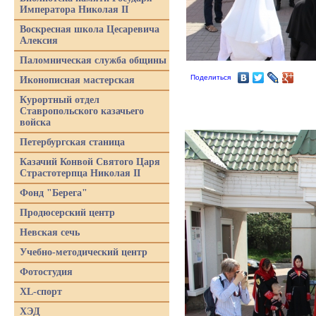
Императора Николая II
Воскресная школа Цесаревича
Алексия
Паломническая служба общины
Поделиться
Иконописная мастерская
Курортный отдел
Ставропольского казачьего
войска
Петербургская станица
Казачий Конвой Святого Царя
Страстотерпца Николая II
Фонд "Берега"
Продюсерский центр
Невская сечь
Учебно-методический центр
Фотостудия
XL-спорт
ХЭД