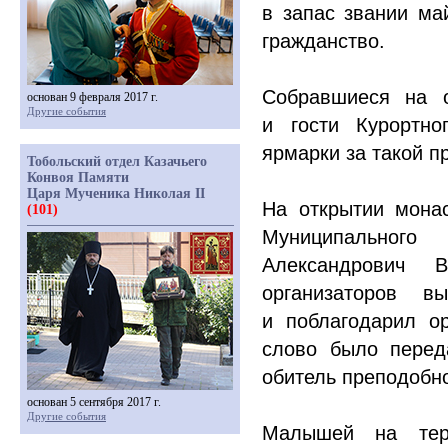
в запас звании ма
гражданство.
Собравшиеся на о
основан 9 февраля 2017 г.
Другие события
и гости Курортно
ярмарки за такой п
Тобольский отдел Казачьего
Конвоя Памяти
Царя Мученика Николая II
На открытии монас
(101)
Муниципального
Александрович В
организаторов в
и поблагодарил о
слово было перед
обитель преподобн
основан 5 сентября 2017 г.
Другие события
Малышей на терр