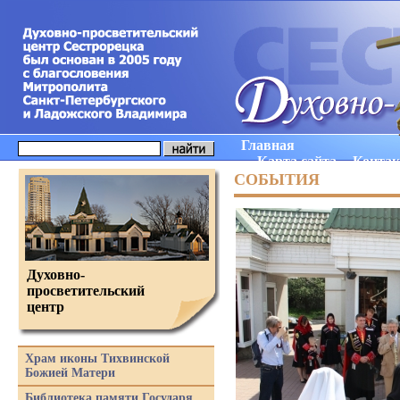
Главная
Карта сайта
Конта
СОБЫТИЯ
Духовно-
просветительский
центр
Храм иконы Тихвинской
Божией Матери
Библиотека памяти Государя