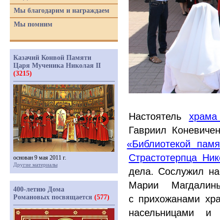
Мы благодарим и награждаем
Мы помним
Казачий Конвой Памяти
Царя Мученика Николая II
(3215)
Настоятель
храма
Гавриил Коневичен
«Библиотекой
памят
Страстотерпца Ник
основан 9 мая 2011 г.
Другие материалы
дела. Сослужил на
Марии Магдалин
400-летию Дома
Романовых посвящается
(577)
с прихожанами хр
насельницами и