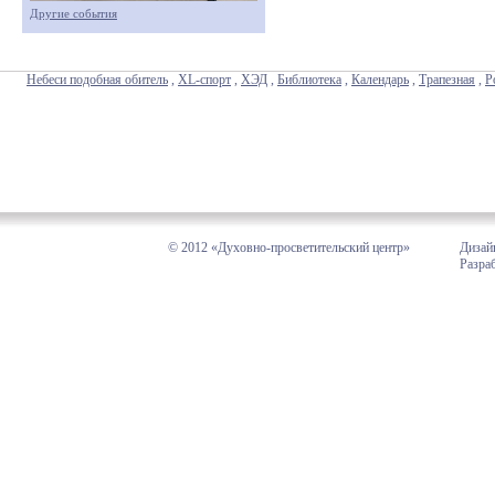
Другие события
Небеси подобная обитель
,
XL-спорт
,
ХЭД
,
Библиотека
,
Календарь
,
Трапезная
,
Р
© 2012 «Духовно-просветительский центр»
Дизай
Разра