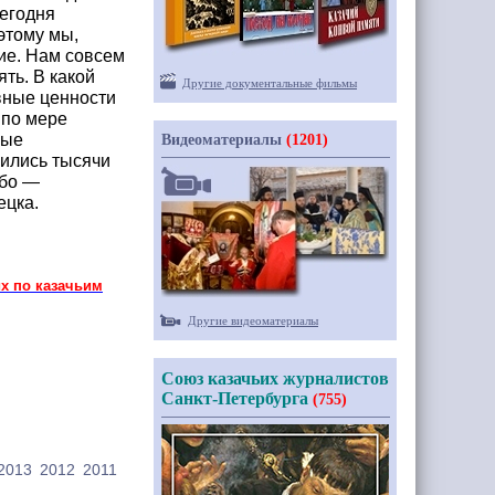
сегодня
этому мы,
тие. Нам совсем
ять. В какой
Другие документальные фильмы
овные ценности
 по мере
рые
Видеоматериалы
(1201)
вились тысячи
ибо —
ецка.
х по казачьим
Другие видеоматериалы
Союз казачьих журналистов
Санкт-Петербурга
(755)
2013
2012
2011