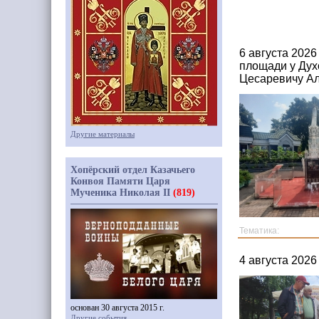
6 августа 202
площади у Дух
Цесаревичу А
Другие материалы
Хопёрский отдел Казачьего
Конвоя Памяти Царя
Мученика Николая II
(819)
Тематика:
4 августа 202
основан 30 августа 2015 г.
Другие события