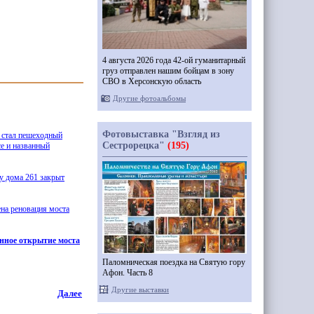
4 августа 2026 года 42-ой гуманитарный
груз отправлен нашим бойцам в зону
СВО в Херсонскую область
Другие фотоальбомы
Фотовыставка "Взгляд из
 стал пешеходный
Сестрорецка"
(195)
е и названный
у дома 261 закрыт
ена реновация моста
енное открытие моста
Паломническая поездка на Святую гору
Афон. Часть 8
Другие выставки
Далее