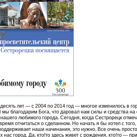
десять лет — с 2004 по 2014 год — многое изменилось в го
 мы благодарим Бога, что даровал нам силы и средства на
 нашего любимого города. Сегодня, когда Сестрорецк отмеч
время отчитаться о сделанном. Но начать я бы хотел с того,
 поддерживает наши начинания, это нужно. Все очень прост
х нас город. Да, кто!то здесь живет с рождения, кто!то — п