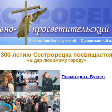
Расписание богослужений
Православный к
300-летию Сестрорецка посвящаетс
«
В дар любимому городу»
Посмотреть Буклет