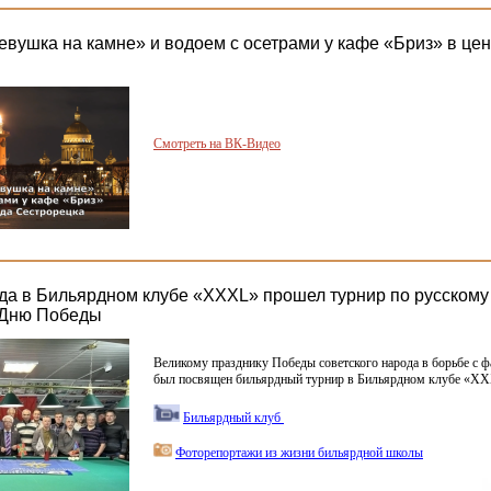
евушка на камне» и водоем с осетрами у кафе «Бриз» в цен
Смотреть на ВК-Видео
ода в Бильярдном клубе «ХХХL» прошел турнир по русскому
Дню Победы
Великому празднику Победы советского народа в борьбе с
был посвящен бильярдный турнир в Бильярдном клубе
«XX
Бильярдный клуб
Фоторепортажи из жизни бильярдной школы