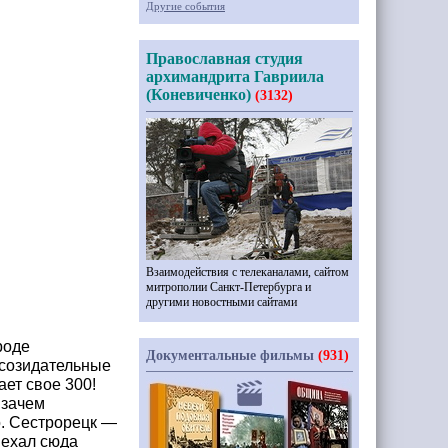
Другие события
Православная студия
архимандрита Гавриила
(Коневиченко)
(3132)
Взаимодействия с телеканалами, сайтом
митрополии Санкт-Петербурга и
другими новостными сайтами
роде
Документальные фильмы
(931)
 созидательные
ает свое 300!
 зачем
о. Сестрорецк —
риехал сюда