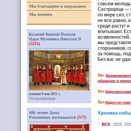
совсем молодым
Мы благодарим и награждаем
Сестрорецк — 
Мы помним
по мере сил, с
не все равно, 
среде растут и
впитывают. Ес
Казачий Конвой Памяти
возможностей, 
Царя Мученика Николая II
мы представляе
(3215)
сторонников, с
за помощь, под
Без вас не уда
Архи
Архимандрит
общинам и прихо
Видеоматериа
основан 9 мая 2011 г.
Другие материалы
Видео по теме
400-летию Дома
Хроника собы
Романовых посвящается
(577)
ВCE
2026
20