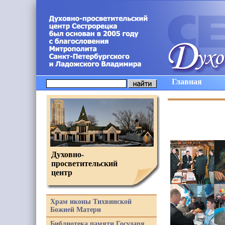
Главная
Духовно-
просветительский
центр
Храм иконы Тихвинской
Божией Матери
Библиотека памяти Государя