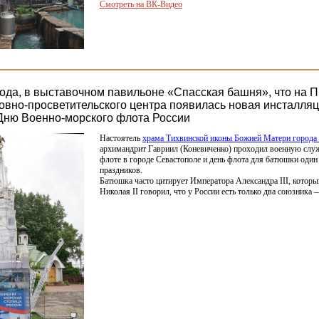
Смотреть на ВК-Видео
года, в выставочном павильоне «Спасская башня», что на 
овно-просветительского центра появилась новая инсталляц
ню Военно-морского флота России
Настоятель
храма Тихвинской иконы Божией Матери города
архимандрит Гавриил
(Коневиченко
) проходил военную слу
флоте в городе Севастополе и день флота для батюшки оди
праздников.
Батюшка часто цитирует Императора Александра III, которы
Николая II говорил, что у России есть только два союзника 