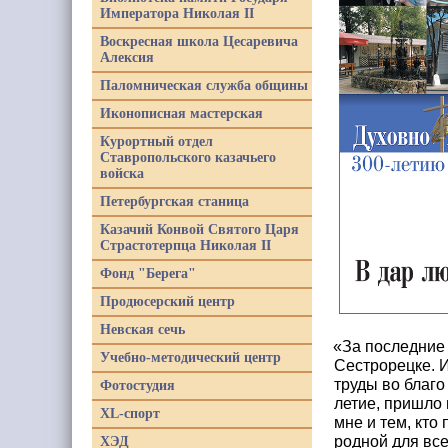
Императора Николая II
Воскресная школа Цесаревича
Алексия
Паломническая служба общины
Иконописная мастерская
Курортный отдел
Ставропольского казачьего
войска
Петербургская станица
Казачий Конвой Святого Царя
Страстотерпца Николая II
Фонд "Берега"
Продюсерский центр
Невская сечь
«
За последние 
Учебно-методический центр
Сестрорецке. И
труды во благо
Фотостудия
летие, пришло 
XL-спорт
мне и тем, кто
родной для все
ХЭД