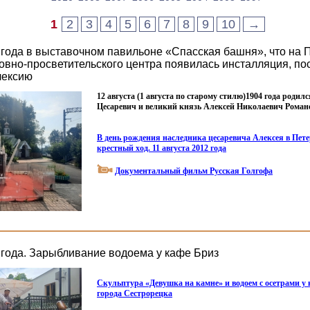
1
2
3
4
5
6
7
8
9
10
→
6 года в выставочном павильоне «Спасская башня», что на
овно-просветительского центра появилась инсталляция, п
лексию
12 августа
(1
августа по старому стилю)1904 года родил
Цесаревич и великий князь Алексей Николаевич Роман
В день рождения наследника цесаревича Алексея в Пет
крестный ход. 11 августа 2012 года
Документальный фильм Русская Голгофа
6 года. Зарыбливание водоема у кафе Бриз
Скульптура
«Девушка
на камне» и водоем с осетрами у 
города Сестрорецка