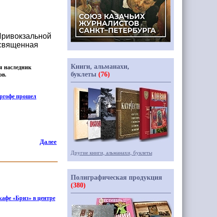
 Привокзальной
освященная
Книги, альманахи,
ся наследник
буклеты
(76)
ов.
ергофе прошел
Далее
Другие книги, альманахи, буклеты
Полиграфическая продукция
(380)
кафе
«Бриз
» в центре