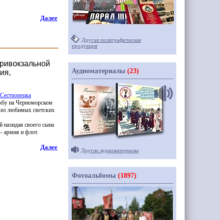
Далее
Другая полиграфическая
продукция
Привокзальной
Аудиоматериалы
(23)
ия,
 Сестрорецка
жбу на Черноморском
н из любимых светских
й назидая своего сына
— армия и флот.
Далее
Другие аудиоматериалы
Фотоальбомы
(1897)