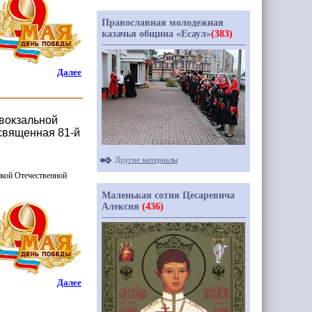
Православная молодежная
казачья община «Есаул»
(383)
Далее
ивокзальной
священная 81-й
Другие материалы
кой Отечественной
Маленькая сотня Цесаревича
Алексия
(436)
Далее