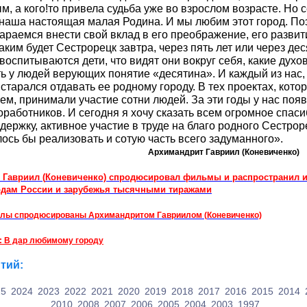
, а кого!то привела судьба уже во взрослом возрасте. Но 
наша настоящая малая Родина. И мы любим этот город. По
тараемся внести свой вклад в его преображение, его разви
каким будет Сестрорецк завтра, через пять лет или через дес
 воспитываются дети, что видят они вокруг себя, какие дух
ть у людей верующих понятие
«
десятина». И каждый из нас,
старался отдавать ее родному городу. В тех проектах, кото
м, принимали участие сотни людей. За эти годы у нас поя
оработников. И сегодня я хочу сказать всем огромное спас
держку, активное участие в труде на благо родного Сестрор
лось бы реализовать и сотую часть всего задуманного».
мандрит Гавриил
(
Коневиченко)
 Гавриил
(
Коневиченко) спродюсировал фильмы и распространил и
дам России и зарубежья тысячными тиражами
лы спродюсированы Архимандритом Гавриилом
(
Коневиченко)
: В дар любимому городу
тий:
25
2024
2023
2022
2021
2020
2019
2018
2017
2016
2015
2014
2010
2008
2007
2006
2005
2004
2003
1997