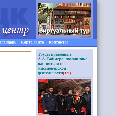
Смотреть
алендарь
Карта сайта
Контакты
Труды праведные
я
А.А. Ваймера, помощника
настоятеля по
миссионерской
деятельности
(371)