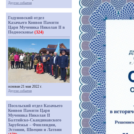
Другие события
Годуновский отдел
Казачьего Конвоя Памяти
Царя Мученика Николая II в
Подмосковье
(324)
основан 21 мая 2022 г.
Другие события
Посольский отдел Казачьего
Конвоя Памяти Царя
Мученика Николая II
Балтийско-Скандинавского
Зарубежья – Финляндии,
Эстонии, Швеции и Латвии