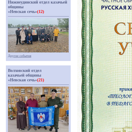
Нижнеудинский отдел казачьей
общины
«Невская сечь»
(12)
Другие события
Волховский отдел
казачьей общины
«Невская сечь»
(21)