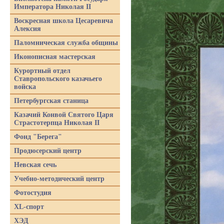
Императора Николая II
Воскресная школа Цесаревича
Алексия
Паломническая служба общины
Иконописная мастерская
Курортный отдел
Ставропольского казачьего
войска
Петербургская станица
Казачий Конвой Святого Царя
Страстотерпца Николая II
Фонд "Берега"
Продюсерский центр
Невская сечь
Учебно-методический центр
Фотостудия
XL-спорт
ХЭД