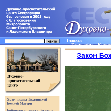
Главная
Карта сайта
Конта
Закон Бо
Духовно-
просветительский
центр
Храм иконы Тихвинской
Божией Матери
Библиотека памяти Государя