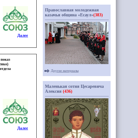
Православная молодежная
казачья община «Есаул»
(383)
Далее
 показ
енко)
отдела
Другие материалы
Маленькая сотня Цесаревича
Алексия
(436)
Далее