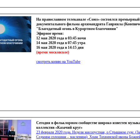
На православном телеканале «Союз» состоялся премьерный
документального фильма архимандрита Гавриила (Коневич
"Благодатный огонь в Курортном благочинии"
Эфирное время:
12 мая 2020 года в 03:45 ночи
14 мая 2020 года в 07:45 утра
16 мая 2020 года в 14:15 дня
(время
московское)
смотреть копию на YouTube
Сегодня в фольклорном сообществе широко известен музы
коллектив «Казачий круг»
23 февраля 2020 года. Неделя мясопустная, о Страшном суде.
(
За
Седмица сплошная – масленица). Храм Тихвинской иконы Божие