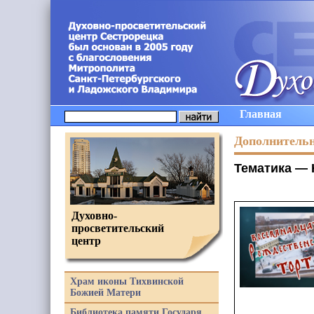
Главная
Дополнитель
Тематика —
Духовно-
просветительский
центр
Храм иконы Тихвинской
Божией Матери
Библиотека памяти Государя