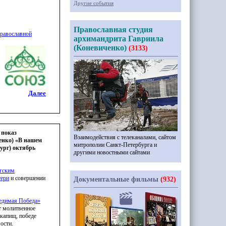
Другие события
Православная студия
Православной
архимандрита Гавриила
(Коневиченко)
(3133)
Далее
 показ
Взаимодействия с телеканалами, сайтом
енко) «В нашем
митрополии Санкт-Петербурга и
ург) октябрь
другими новостными сайтами
гским
тери
и совершении
Документальные фильмы
(932)
едимая
Победа»
ет молитвенное
капищ, победе
ости.