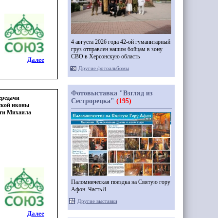
4 августа 2026 года 42-ой гуманитарный
груз отправлен нашим бойцам в зону
СВО в Херсонскую область
Далее
Другие фотоальбомы
Фотовыставка "Взгляд из
ередачи
Сестрорецка"
(195)
ской иконы
яти Михаила
Паломническая поездка на Святую гору
Афон. Часть 8
Другие выставки
Далее