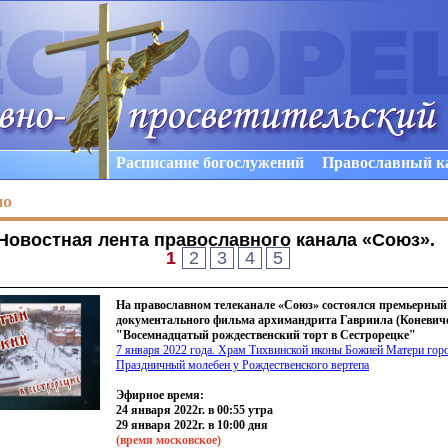
Расписание богослужений
Православный к
но
Новостная лента православного канала «Союз»
.
1
2
3
4
5
На православном телеканале «Союз» состоялся премьерный
документального фильма архимандрита Гавриила (Коневич
"Восемнадцатый рождественский торт в Сестрорецке"
7 января 2022 года. Храм Тихвинской иконы Божией Матери горо
Праздничный молебен у Рождественского вертепа
Эфирное время:
24 января 2022г. в 00:55 утра
29 января 2022г. в 10:00 дня
(время
московское)