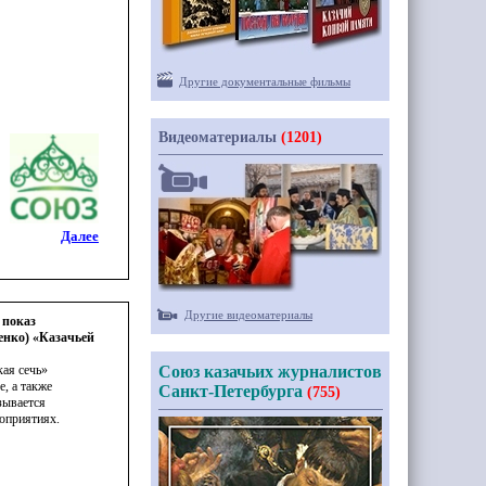
Другие документальные фильмы
Видеоматериалы
(1201)
Далее
Другие видеоматериалы
 показ
енко) «Казачьей
кая
сечь»
Союз казачьих журналистов
, а также
Санкт-Петербурга
(755)
зывается
оприятиях.