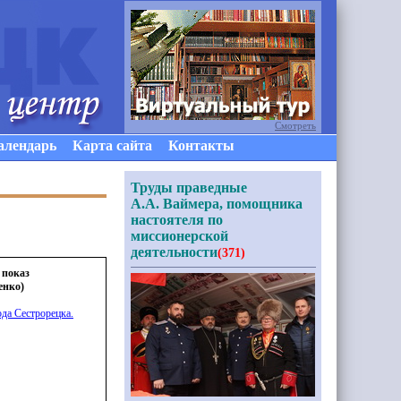
Смотреть
алендарь
Карта сайта
Контакты
Труды праведные
А.А. Ваймера, помощника
настоятеля по
миссионерской
деятельности
(371)
 показ
енко)
да Сестрорецка.