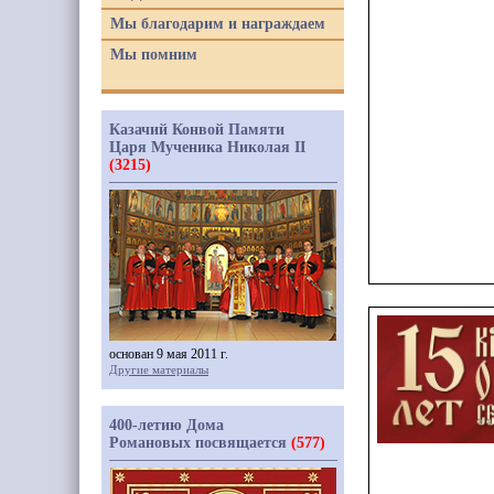
Мы благодарим и награждаем
Мы помним
Казачий Конвой Памяти
Царя Мученика Николая II
(3215)
основан 9 мая 2011 г.
Другие материалы
400-летию Дома
Романовых посвящается
(577)