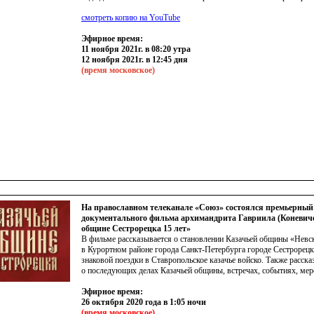
смотреть копию на YouTube
Эфирное время:
11 ноября 2021г. в 08:20 утра
12 ноября 2021г. в 12:45 дня
(время
московское)
На православном телеканале «Союз» состоялся премьерный
документального фильма архимандрита Гавриила (Коневич
общине Сестрорецка 15 лет»
В фильме рассказывается о становлении Казачьей общины
«Невс
в Курортном районе города Санкт-Петербурга городе Сестрорецке
знаковой поездки в Ставропольское казачье войско. Также расска
о последующих делах Казачьей общины, встречах, событиях, мер
Эфирное время:
26 октября 2020 года
в 1:
05
ночи
(время
московское)