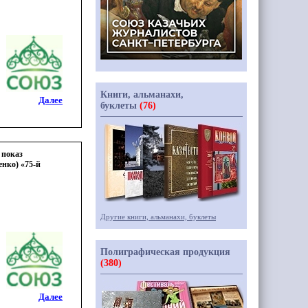
Книги, альманахи,
Далее
буклеты
(76)
 показ
нко) «75-й
Другие книги, альманахи, буклеты
Полиграфическая продукция
(380)
Далее