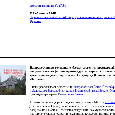
смотреть копию на YouTube
О Событии в СМИ
Официальный сайт
«Санкт
-Петербургская митрополия Русской 
Церкви»
На православном телеканале «Союз» состоялся премьерный
документального фильма архимандрита Гавриила (Коневич
храме наш владыка Варсонофий. Сестрорецк (Санкт-Петерб
2021 года»
Фильм рассказывает о посещении
митрополитом Санкт-Петербур
и Ладожским Варсонофием
храма Тихвинской иконы Божией Ма
правящим архиереем
Всенощного бдения
.
Казачья община подарила владыке икону Божией Матери
«Непоб
(Сестрорецкую
). Образ, родившийся на берегах Разлива, выража
воздыхание к Царице Небесной о разрушении коммунистических 
над идолопоклонничеством и искоренении классовой непримирим