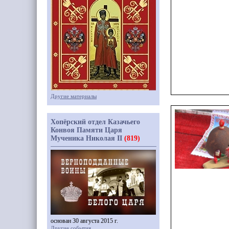
Другие материалы
Хопёрский отдел Казачьего
Конвоя Памяти Царя
Мученика Николая II
(819)
основан 30 августа 2015 г.
Другие события