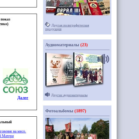
 показ
енко)
Другая полиграфическая
продукция
Аудиоматериалы
(23)
Другие аудиоматериалы
Далее
Фотоальбомы
(1897)
кальный
говение на мясо.
й Матери