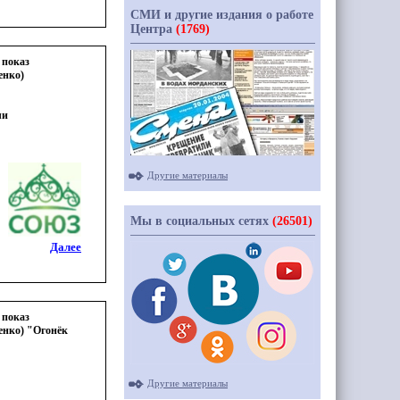
СМИ и другие издания о работе
Центра
(1769)
 показ
енко)
чи
Другие материалы
Мы в социальных сетях
(26501)
Далее
 показ
енко) "Огонёк
Другие материалы