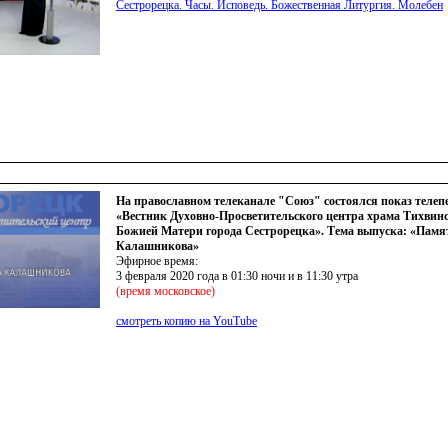
Сестрорецка. Часы. Исповедь. Божественная Литургия. Молебен
На православном телеканале "Союз" состоялся показ телеп
«Вестник Духовно-Просветительского центра храма Тихвин
Божией Матери города Сестрорецка». Тема выпуска: «Пам
Калашникова»
Эфирное время:
3 февраля 2020 года в 01:30 ночи и в 11:30 утра
(
время московское)
смотреть копию на YouTube