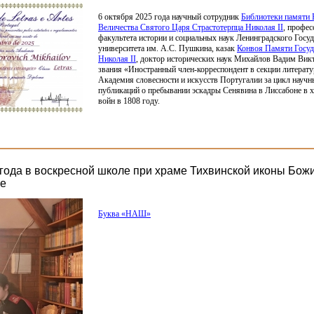
6 октября 2025 года научный сотрудник
Библиотеки памяти 
Величества Святого Царя Страстотерпца Николая II
, профе
факультета истории и социальных наук Ленинградского Госу
университета им. А.С. Пушкина, казак
Конвоя Памяти Госуд
Николая
II
, доктор исторических наук Михайлов Вадим Вик
звания
«Иностранный
член-корреспондент в секции литерат
Академия словесности и искусств Португалии за цикл научн
публикаций о пребывании эскадры Сенявина в Лиссабоне в 
войн в 1808 году.
 года в воскресной школе при храме Тихвинской иконы Бож
ие
Буква
«НАШ
»