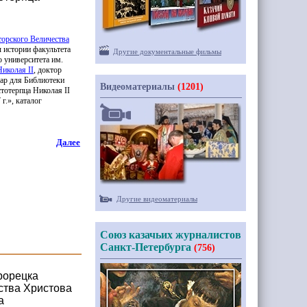
орского Величества
 истории факультета
Другие документальные фильмы
о университета им.
 Николая
II
, доктор
ар для Библиотеки
Видеоматериалы
(1201)
тотерпца Николая II
г.», каталог
Далее
Другие видеоматериалы
Союз казачьих журналистов
Санкт-Петербурга
(756)
рорецка
ства Христова
а