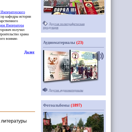
 Императорского
ссор кафедры истории
дарственного
Другая полиграфическая
аря Императора
продукция
торович получил
оительство храма
ного воинам-
Аудиоматериалы
(23)
Далее
Другие аудиоматериалы
Фотоальбомы
(1897)
 литературы