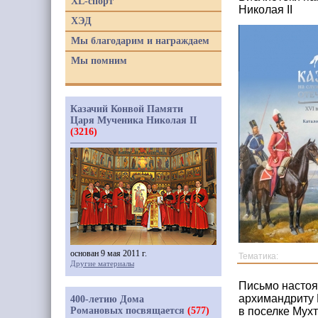
XL-спорт
Николая II
ХЭД
Мы благодарим и награждаем
Мы помним
Казачий Конвой Памяти
Царя Мученика Николая II
(3216)
основан 9 мая 2011 г.
Тематика:
Другие материалы
Письмо настоя
архимандриту 
400-летию Дома
Романовых посвящается
(577)
в поселке Мух