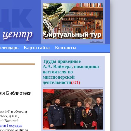
Смотреть
алендарь
Карта сайта
Контакты
Труды праведные
А.А. Ваймера, помощника
настоятеля по
миссионерской
деятельности
(371)
для Библиотеки
ии РФ в области
мик, д.м.н.,
вий Василий
яти Государя
чинского
«Школа