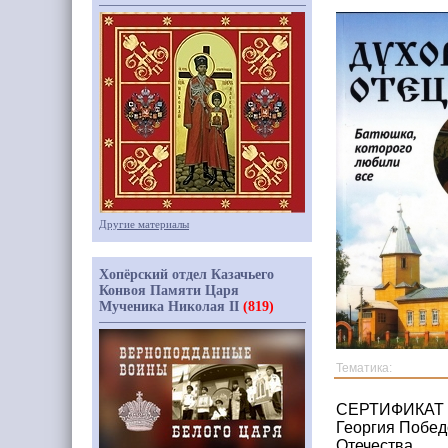
Другие материалы
Хопёрский отдел Казачьего
Конвоя Памяти Царя
Мученика Николая II
(819)
Тематика:
СЕРТИФИКАТ Б
Георгия Побед
Отечества