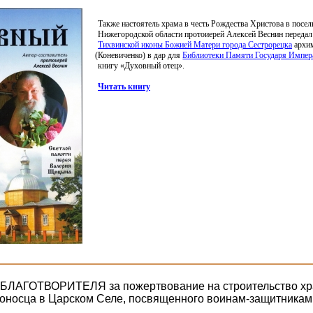
Также настоятель храма в честь Рождества Христова в посе
Нижегородской области протоиерей Алексей Веснин переда
Тихвинской иконы Божией Матери города Сестрорецка
архим
(Коневиченко
) в дар для
Библиотеки Памяти Государя Импера
книгу
«Духовный
отец».
Читать книгу
ЛАГОТВОРИТЕЛЯ за пожертвование на строительство хра
оносца в Царском Селе, посвященного воинам-защитникам