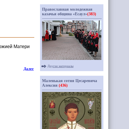
Православная молодежная
казачья община «Есаул»
(383)
Божией Матери
Другие материалы
Далее
Маленькая сотня Цесаревича
Алексия
(436)