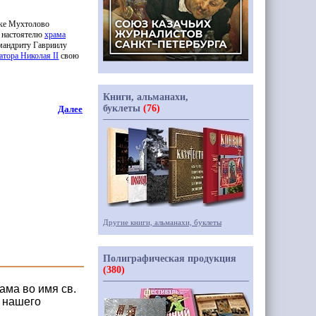
лке Мухтолово
л настоятелю
храма
андриту Гавриилу
тора Николая II
свою
Книги, альманахи,
буклеты
(76)
Далее
Другие книги, альманахи, буклеты
Полиграфическая продукция
(380)
ма во имя св.
 нашего