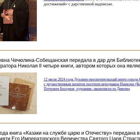
достижений» с дарственной надписью.
вна Чечюлина-Собещанская передала в дар для Библиоте
ратора Николая II четыре книги, автором которых она явля
12 июля 2024 года Духовно-просветительский центр города 
с дружественным визитом посетили иеродиакон Иамвлих
(К
Петрович Беседнов, художник- иконописец из Дивеево
ода книга «Казаки на службе царю и Отечеству» передана в
мяти Его Императорского Величества Святого Царя Страст