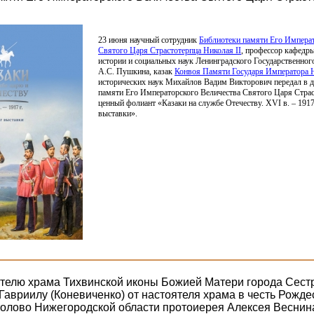
23 июня научный сотрудник
Библиотеки памяти Его Императ
Святого Царя Страстотерпца Николая II
, профессор кафедры
истории и социальных наук Ленинградского Государственног
А.С. Пушкина, казак
Конвоя Памяти Государя Императора
исторических наук Михайлов Вадим Викторович передал в д
памяти Его Императорского Величества Святого Царя Страс
ценный фолиант
«Казаки
на службе Отечеству. XVI в. – 1917 
выставки».
телю храма Тихвинской иконы Божией Матери города Сест
Гавриилу (Коневиченко) от настоятеля храма в честь Рожде
толово Нижегородской области протоиерея Алексея Веснин