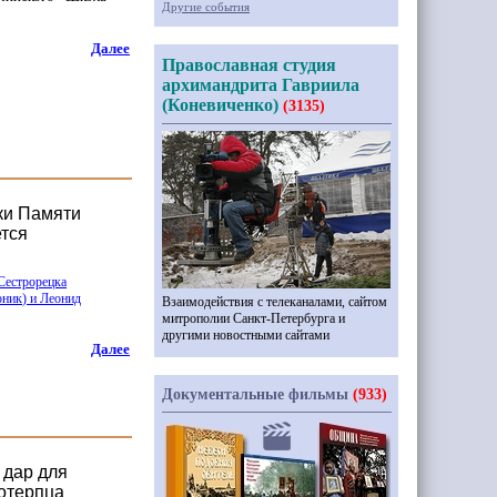
Другие события
Далее
Православная студия
архимандрита Гавриила
(Коневиченко)
(3135)
ки Памяти
ется
Сестрорецка
оник
) и Леонид
Взаимодействия с телеканалами, сайтом
митрополии Санкт-Петербурга и
другими новостными сайтами
Далее
Документальные фильмы
(933)
 дар для
отерпца