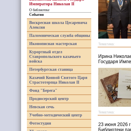
Императора Николая II
О библиотеке
События
Воскресная школа Цесаревича
Алексия
Паломническая служба общины
Иконописная мастерская
Тематика:
Курортный отдел
Ирина Николае
Ставропольского казачьего
войска
Государя Импе
Петербургская станица
Казачий Конвой Святого Царя
Страстотерпца Николая II
Фонд "Берега"
Продюсерский центр
Невская сечь
Тематика:
Учебно-методический центр
Фотостудия
23 июня 2026 г
Библиотеки па