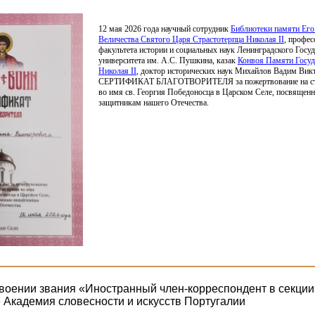
12 мая 2026 года научный сотрудник
Библиотеки памяти Его
Величества Святого Царя Страстотерпца Николая II
, профе
факультета истории и социальных наук Ленинградского Госу
университета им. А.С. Пушкина, казак
Конвоя Памяти Госуд
Николая
II
, доктор исторических наук Михайлов Вадим Вик
СЕРТИФИКАТ БЛАГОТВОРИТЕЛЯ за пожертвование на стр
во имя св. Георгия Победоносца в Царском Селе, посвящен
защитникам нашего Отечества.
воении звания «Иностранный член-корреспондент в секции
» Академия словесности и искусств Португалии