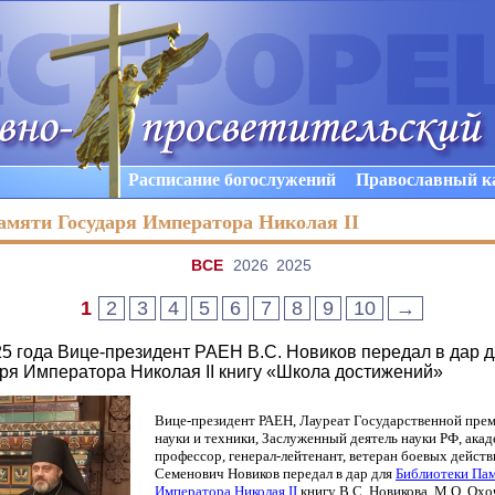
Расписание богослужений
Православный к
амяти Государя Императора Николая II
ВCE
2026
2025
1
2
3
4
5
6
7
8
9
10
→
25 года Вице-президент РАЕН В.С. Новиков передал в дар 
ря Императора Николая II книгу «Школа достижений»
Вице-президент РАЕН, Лауреат Государственной прем
науки и техники, Заслуженный деятель науки РФ, акаде
профессор, генерал-лейтенант, ветеран боевых дейст
Семенович Новиков передал в дар для
Библиотеки Пам
Императора Николая II
книгу В.С. Новикова, М.О. Охо