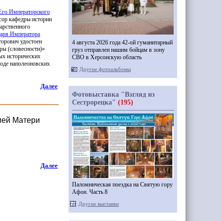
Его Императорского
ссор кафедры истории
дарственного
аря Императора
торович удостоен
4 августа 2026 года 42-ой гуманитарный
уры
(словесности
)»
груз отправлен нашим бойцам в зону
ых исторических
СВО в Херсонскую область
ходе наполеоновских
Другие фотоальбомы
Далее
Фотовыставка "Взгляд из
Сестрорецка"
(195)
ией Матери
Далее
Паломническая поездка на Святую гору
Афон. Часть 8
Другие выставки