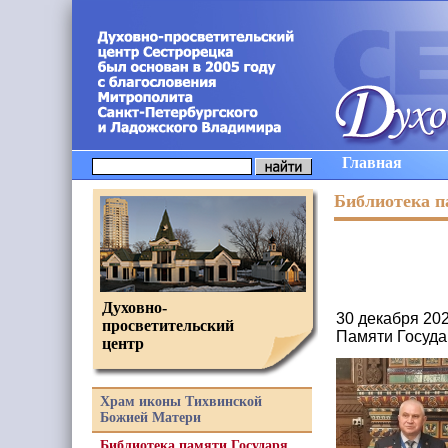
Главная
Библиотека п
Духовно-
30 декабря 20
просветительский
Памяти Госуда
центр
Храм иконы Тихвинской
Божией Матери
Библиотека памяти Государя