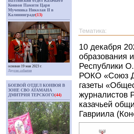
Балтийский отдел Казачьего
Конвоя Памяти Царя
Мученика Николая II в
Калининграде
(13)
Тематика:
10 декабря 20
образования 
Республики О
основан 19 мая 2023 г.
Другие события
РОКО «Союз Д
газеты «Общес
БОЕВОЙ ОТДЕЛ КОНВОЯ В
ЗОНЕ СВО АТАМАНА
журналистов Р
ДМИТРИЯ ТЕРСКОГО
(44)
казачьей общ
Гавриила (Кон