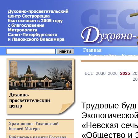
Главная
Карта сайта
Конта
ВCE
2030
2026
2025
20
20
Духовно-
просветительский
Трудовые буд
центр
Экологической
«Невская сечь
Храм иконы Тихвинской
Божией Матери
«Общество и 
Библиотека памяти Государя