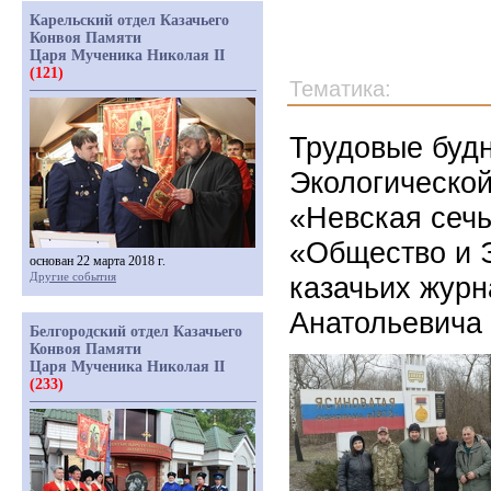
Карельский отдел Казачьего
Конвоя Памяти
Царя Мученика Николая II
(121)
Тематика:
Трудовые буд
Экологической
«Невская сечь
«Общество и 
основан 22 марта 2018 г.
Другие события
казачьих журн
Анатольевича 
Белгородский отдел Казачьего
Конвоя Памяти
Царя Мученика Николая II
(233)