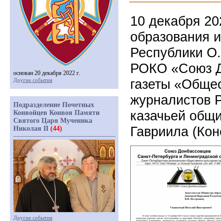
10 декабря 20
образования 
Республики О
РОКО «Союз Д
основан 20 декабря 2022 г.
газеты «Общес
Другие события
журналистов Р
Подразделение Почетных
казачьей общ
Конвойцев Конвоя Памяти
Святого Царя Мученика
Гавриила (Кон
Николая II
(44)
Другие события