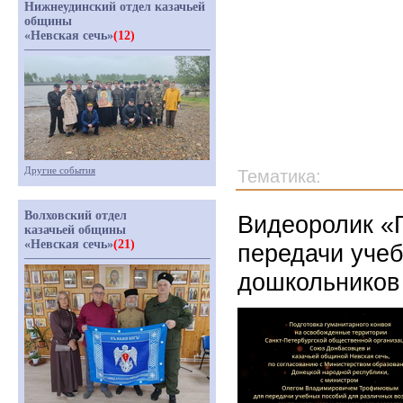
Нижнеудинский отдел казачьей
общины
«Невская сечь»
(12)
Другие события
Тематика:
Волховский отдел
Видеоролик «П
казачьей общины
«Невская сечь»
(21)
передачи учеб
дошкольников