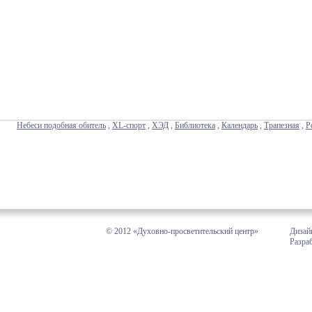
Небеси подобная обитель
,
XL-спорт
,
ХЭД
,
Библиотека
,
Календарь
,
Трапезная
,
Р
© 2012 «Духовно-просветительский центр»
Дизай
Разра