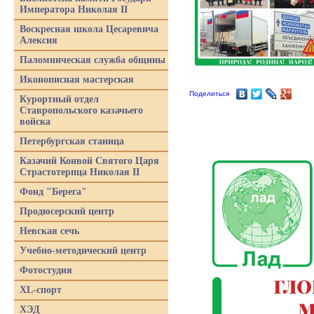
Императора Николая II
Воскресная школа Цесаревича
Алексия
Паломническая служба общины
Иконописная мастерская
Поделиться
Курортный отдел
Ставропольского казачьего
войска
Петербургская станица
Казачий Конвой Святого Царя
Страстотерпца Николая II
Фонд "Берега"
Продюсерский центр
Невская сечь
Учебно-методический центр
Фотостудия
XL-спорт
ХЭД