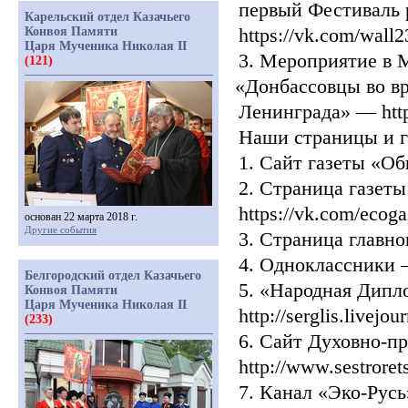
первый Фестиваль 
Карельский отдел Казачьего
https://vk.com/wal
Конвоя Памяти
Царя Мученика Николая II
3. Мероприятие в 
(121)
«Донбассовцы
во в
Ленинграда» — http
Наши страницы и г
1. Сайт газеты
«Об
2. Страница газеты
https://vk.com/ecoga
основан 22 марта 2018 г.
Другие события
3. Страница главно
4. Одноклассники — 
Белгородский отдел Казачьего
5.
«Народная
Дипло
Конвоя Памяти
Царя Мученика Николая II
http://serglis.livejou
(233)
6. Сайт Духовно-п
http://www.sestroret
7. Канал
«Эко
-Русь