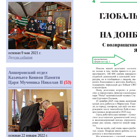
основан 9 мая 2021 г.
Другие события
Апшеронский отдел
Казачьего Конвоя Памяти
Царя Мученика Николая II
(53)
основан 22 января 2022 г.