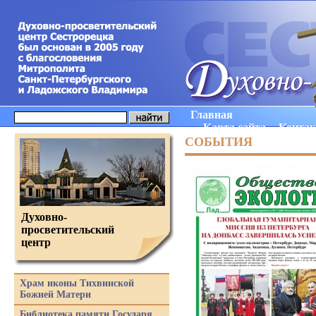
Главная
Карта сайта
Конта
СОБЫТИЯ
Духовно-
просветительский
центр
Храм иконы Тихвинской
Божией Матери
Библиотека памяти Государя