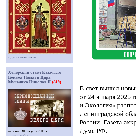
Другие материалы
Хопёрский отдел Казачьего
Конвоя Памяти Царя
Мученика Николая II
(819)
В свет вышел новы
от 24 января 2026 г
и Экология» распро
Ленинградской обла
России. Газета акк
Думе РФ.
основан 30 августа 2015 г.
Другие события