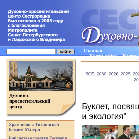
Главная
Карта сайта
Конта
ВCE
2030
2026
2025
20
20
Духовно-
просветительский
Буклет, посвя
центр
и экология"
Храм иконы Тихвинской
Божией Матери
Библиотека памяти Государя