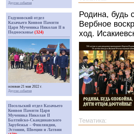
Другие события
Родина, будь 
Годуновский отдел
Вербное воскр
Казачьего Конвоя Памяти
Царя Мученика Николая II в
ход. Исакиевс
Подмосковье
(324)
основан 21 мая 2022 г.
Другие события
Посольский отдел Казачьего
Конвоя Памяти Царя
Мученика Николая II
Тематика:
Балтийско-Скандинавского
Зарубежья – Финляндии,
Эстонии, Швеции и Латвии