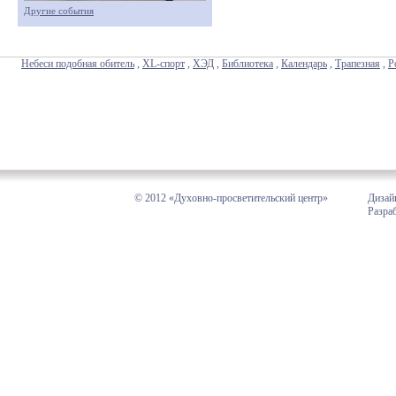
Другие события
Небеси подобная обитель
,
XL-спорт
,
ХЭД
,
Библиотека
,
Календарь
,
Трапезная
,
Р
© 2012 «Духовно-просветительский центр»
Дизай
Разра