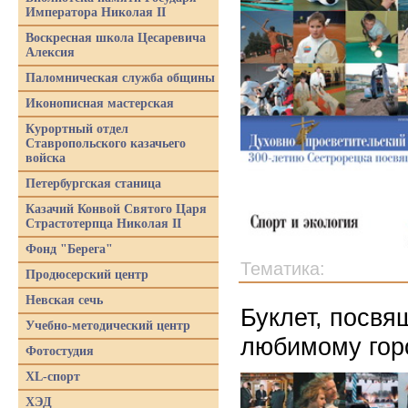
Императора Николая II
Воскресная школа Цесаревича
Алексия
Паломническая служба общины
Иконописная мастерская
Курортный отдел
Ставропольского казачьего
войска
Петербургская станица
Казачий Конвой Святого Царя
Страстотерпца Николая II
Фонд "Берега"
Тематика:
Продюсерский центр
Невская сечь
Буклет, посвя
Учебно-методический центр
любимому гор
Фотостудия
XL-спорт
ХЭД