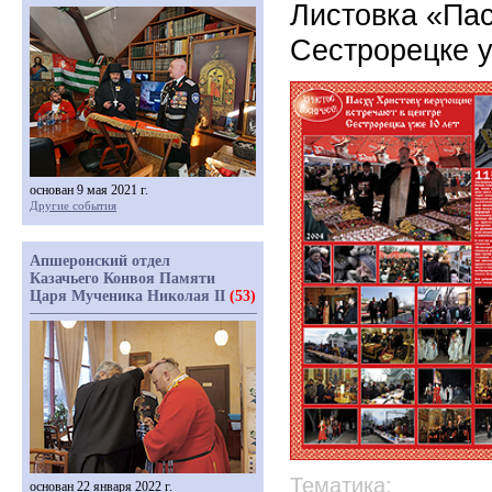
Листовка «Пас
Сестрорецке у
основан 9 мая 2021 г.
Другие события
Апшеронский отдел
Казачьего Конвоя Памяти
Царя Мученика Николая II
(53)
Тематика:
основан 22 января 2022 г.