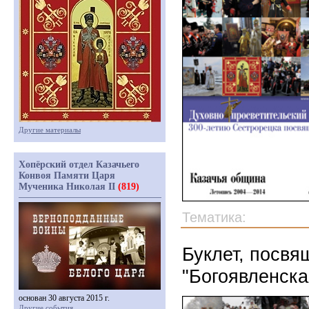
Другие материалы
Хопёрский отдел Казачьего
Конвоя Памяти Царя
Мученика Николая II
(819)
Тематика:
Буклет, посв
"Богоявленска
основан 30 августа 2015 г.
Другие события