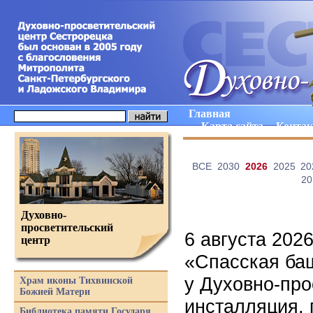
Главная
Карта сайта
Конта
ВCE
2030
2026
2025
20
20
Духовно-
просветительский
6 августа 202
центр
«Спасская ба
у Духовно-про
Храм иконы Тихвинской
Божией Матери
инсталляция,
Библиотека памяти Государя