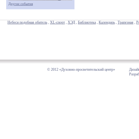
Другие события
Небеси подобная обитель
,
XL-спорт
,
ХЭД
,
Библиотека
,
Календарь
,
Трапезная
,
Р
© 2012 «Духовно-просветительский центр»
Дизай
Разра