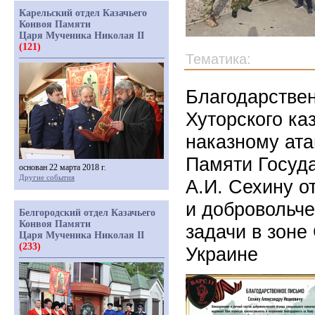
Карельский отдел Казачьего
Конвоя Памяти
Царя Мученика Николая II
(121)
Тематика:
Благодарстве
Хуторского ка
наказному ата
Памяти Госуда
основан 22 марта 2018 г.
Другие события
А.И. Сехину 
и добровольч
Белгородский отдел Казачьего
Конвоя Памяти
задачи в зоне
Царя Мученика Николая II
(233)
Украине