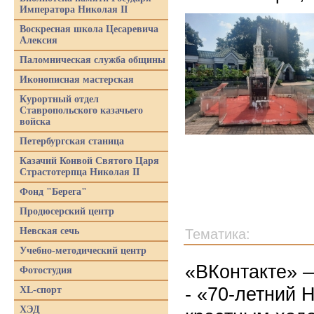
Императора Николая II
Воскресная школа Цесаревича
Алексия
Паломническая служба общины
Иконописная мастерская
Курортный отдел
Ставропольского казачьего
войска
Петербургская станица
Казачий Конвой Святого Царя
Страстотерпца Николая II
Фонд "Берега"
Продюсерский центр
Невская сечь
Тематика:
Учебно-методический центр
«ВКонтакте» —
Фотостудия
- «70-летний 
XL-спорт
ХЭД