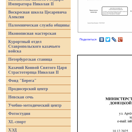
Императора Николая II
Воскресная школа Цесаревича
Алексия
Паломническая служба общины
Иконописная мастерская
Поделиться
Курортный отдел
Ставропольского казачьего
войска
Петербургская станица
Казачий Конвой Святого Царя
Страстотерпца Николая II
Фонд "Берега"
Продюсерский центр
Невская сечь
Учебно-методический центр
Фотостудия
XL-спорт
ХЭД