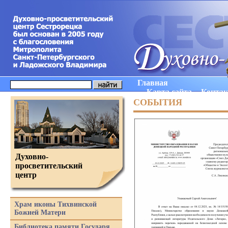
Главная
Карта сайта
Конта
СОБЫТИЯ
Духовно-
просветительский
центр
Храм иконы Тихвинской
Божией Матери
Библиотека памяти Государя