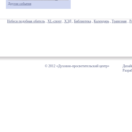
Другие события
Небеси подобная обитель
,
XL-спорт
,
ХЭД
,
Библиотека
,
Календарь
,
Трапезная
,
Р
© 2012 «Духовно-просветительский центр»
Дизай
Разра