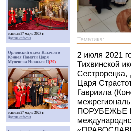
основан 27 марта 2023 г.
Другие события
Тематика:
Орловский отдел Казачьего
2 июля 2021 г
Конвоя Памяти Царя
Мученика Николая II
(29)
Тихвинской и
Сестрорецка, 
Царя Страстот
Гавриила (Кон
межрегиональ
ПОРУБЕЖЬЕ 
основан 27 марта 2023 г.
Другие события
международно
«ПРАВОСЛАВ