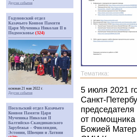
Другие события
Годуновский отдел
Казачьего Конвоя Памяти
Царя Мученика Николая II в
Подмосковье
(324)
Тематика:
5 июля 2021 г
основан 21 мая 2022 г.
Другие события
Санкт-Петербу
председателя
Посольский отдел Казачьего
Конвоя Памяти Царя
от помощника
Мученика Николая II
Балтийско-Скандинавского
Божией Матери
Зарубежья – Финляндии,
Эстонии, Швеции и Латвии