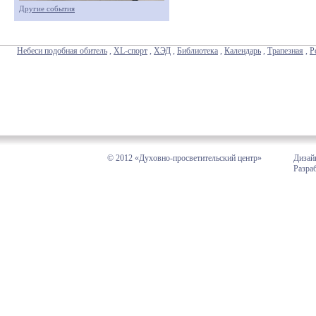
Другие события
Небеси подобная обитель
,
XL-спорт
,
ХЭД
,
Библиотека
,
Календарь
,
Трапезная
,
Р
© 2012 «Духовно-просветительский центр»
Дизай
Разра