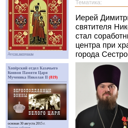
Тематика:
Иерей Димитр
святителя Ник
стал соработн
центра при х
города Сестр
Другие материалы
Хопёрский отдел Казачьего
Конвоя Памяти Царя
Мученика Николая II
(819)
основан 30 августа 2015 г.
Другие события