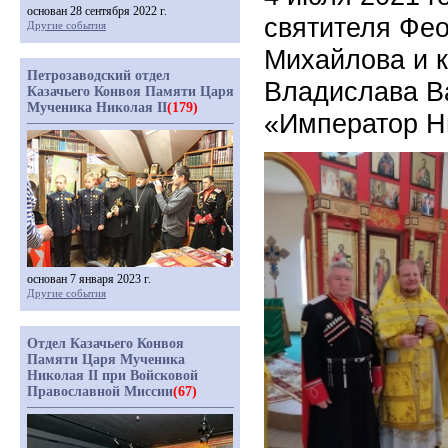
основан 28 сентября 2022 г.
святителя Фео
Другие события
Михайлова и к
Петрозаводский отдел
Владислава В
Казачьего Конвоя Памяти Царя
Мученика Николая II
(179)
«Император Ни
основан 7 января 2023 г.
Другие события
Отдел Казачьего Конвоя
Памяти Царя Мученика
Николая II при Войсковой
Православной Миссии
(67)