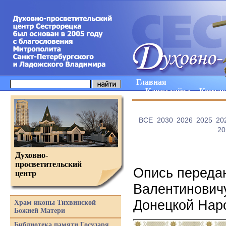
Главная
Карта сайта
Конта
ВCE
2030
2026
2025
20
20
Духовно-
просветительский
Опись переда
центр
Валентинович
Донецкой Нар
Храм иконы Тихвинской
Божией Матери
Библиотека памяти Государя