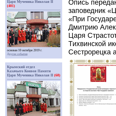
Опись передан
Царя Мученика Николая II
(401)
заповедник «Ц
«При Государе
Дмитрию Алекс
Царя Страстот
Тихвинской и
Сестрорецка 
основан 10 октября 2019 г.
Другие события
Крымский отдел
Казачьего Конвоя Памяти
Царя Мученика Николая II
(68)