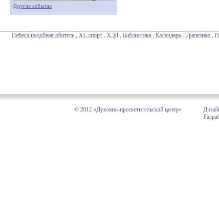
Другие события
Небеси подобная обитель
,
XL-спорт
,
ХЭД
,
Библиотека
,
Календарь
,
Трапезная
,
Р
© 2012 «Духовно-просветительский центр»
Дизай
Разра