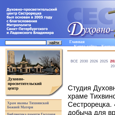
Главная
Карта сайта
Конта
ВCE
2030
2026
2025
20
20
Духовно-
просветительский
Студия Духовн
центр
храме Тихвин
Сестрорецка. 
Храм иконы Тихвинской
Божией Матери
добыча для вр
Библиотека памяти Государя