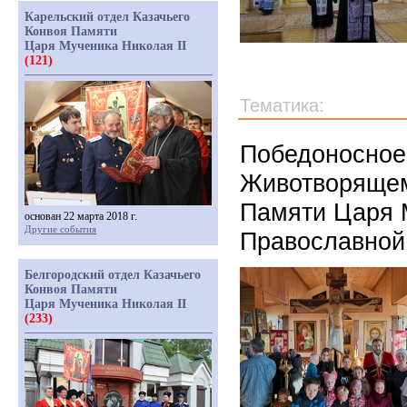
Карельский отдел Казачьего
Конвоя Памяти
Царя Мученика Николая II
(121)
Тематика:
Победоносное
Животворящем
Памяти Царя М
основан 22 марта 2018 г.
Другие события
Православно
Белгородский отдел Казачьего
Конвоя Памяти
Царя Мученика Николая II
(233)