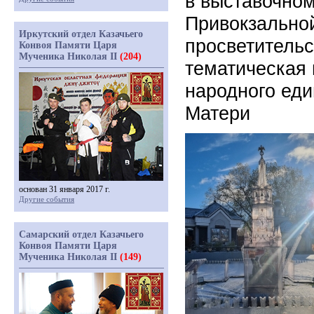
в выставочном
Привокзально
Иркутский отдел Казачьего
просветительс
Конвоя Памяти Царя
Мученика Николая II
(204)
тематическая
народного еди
Матери
основан 31 января 2017 г.
Другие события
Самарский отдел Казачьего
Конвоя Памяти Царя
Мученика Николая II
(149)