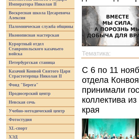
Императора Николая II
Воскресная школа Цесаревича
Алексия
Паломническая служба общины
Иконописная мастерская
Курортный отдел
Ставропольского казачьего
Тематика:
войска
Петербургская станица
С 6 по 11 ноя
Казачий Конвой Святого Царя
Страстотерпца Николая II
отдела Конвоя
Фонд "Берега"
принимали гос
Продюсерский центр
коллектива из
Невская сечь
края
Учебно-методический центр
Фотостудия
XL-спорт
ХЭД