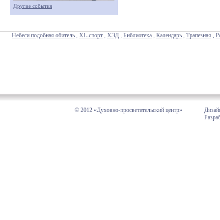
Другие события
Небеси подобная обитель
,
XL-спорт
,
ХЭД
,
Библиотека
,
Календарь
,
Трапезная
,
Р
© 2012 «Духовно-просветительский центр»
Дизай
Разра