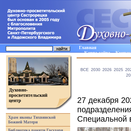
Главная
Карта сайта
Конта
ВCE
2030
2026
2025
20
20
Духовно-
просветительский
27 декабря 20
центр
подразделения
Специальной 
Храм иконы Тихвинской
Божией Матери
Библиотека памяти Государя