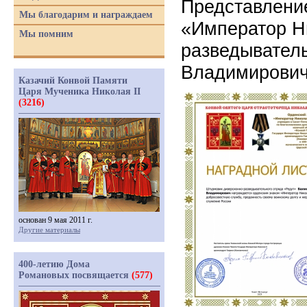
Представлени
Мы благодарим и награждаем
«Император Ни
Мы помним
разведывател
Владимирови
Казачий Конвой Памяти
Царя Мученика Николая II
(3216)
основан 9 мая 2011 г.
Другие материалы
400-летию Дома
Романовых посвящается
(577)