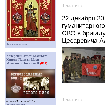
Тематика:
22 декабря 20
гуманитарного
СВО в бригад
Цесаревича А
Другие материалы
Хопёрский отдел Казачьего
Конвоя Памяти Царя
Мученика Николая II
(819)
Тематика:
основан 30 августа 2015 г.
Другие события