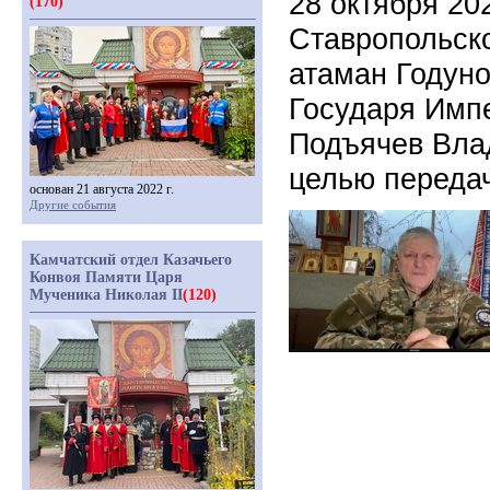
28 октября 20
(170)
Ставропольско
атаман Годуно
Государя Импе
Подъячев Вла
целью переда
основан 21 августа 2022 г.
Другие события
Камчатский отдел Казачьего
Конвоя Памяти Царя
Мученика Николая II
(120)