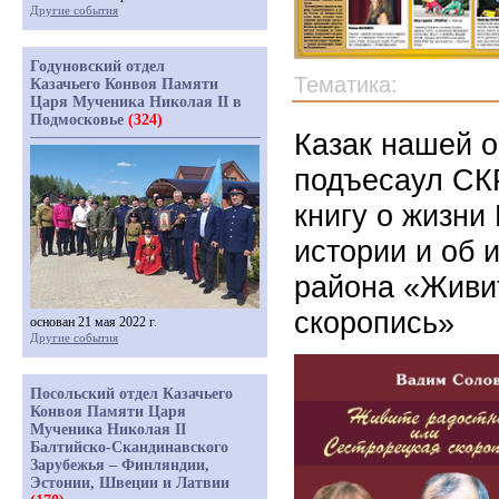
Другие события
Годуновский отдел
Тематика:
Казачьего Конвоя Памяти
Царя Мученика Николая II в
Подмосковье
(324)
Казак нашей о
подъесаул СК
книгу о жизни
истории и об 
района «Живи
скоропись»
основан 21 мая 2022 г.
Другие события
Посольский отдел Казачьего
Конвоя Памяти Царя
Мученика Николая II
Балтийско-Скандинавского
Зарубежья – Финляндии,
Эстонии, Швеции и Латвии