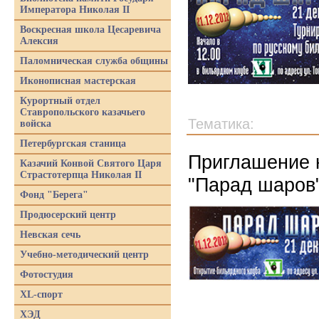
Императора Николая II
Воскресная школа Цесаревича
Алексия
Паломническая служба общины
Иконописная мастерская
Курортный отдел
Ставропольского казачьего
Тематика:
войска
Петербургская станица
Приглашение н
Казачий Конвой Святого Царя
Страстотерпца Николая II
"Парад шаров
Фонд "Берега"
Продюсерский центр
Невская сечь
Учебно-методический центр
Фотостудия
XL-спорт
ХЭД