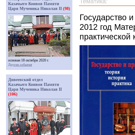
Тематика:
Казачьего Конвоя Памяти
Царя Мученика Николая II
(98)
Государство и 
2012 год Мате
практической
основан 18 октября 2020 г.
Другие события
Дивеевский отдел
Казачьего Конвоя Памяти
Царя Мученика Николая II
(106)