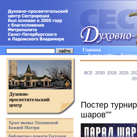
Главная
Карта сайта
Конта
ВCE
2030
2026
2025
20
20
Духовно-
просветительский
Постер турнир
центр
шаров""
Храм иконы Тихвинской
Божией Матери
Библиотека памяти Государя