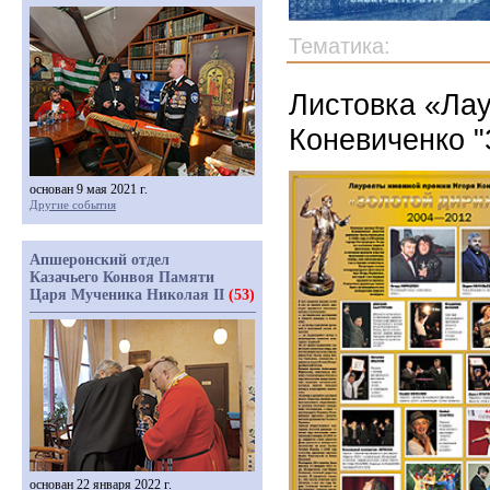
Тематика:
Листовка «Ла
Коневиченко 
основан 9 мая 2021 г.
Другие события
Апшеронский отдел
Казачьего Конвоя Памяти
Царя Мученика Николая II
(53)
основан 22 января 2022 г.