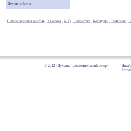
Другие события
Небеси подобная обитель
,
XL-спорт
,
ХЭД
,
Библиотека
,
Календарь
,
Трапезная
,
Р
© 2012 «Духовно-просветительский центр»
Дизай
Разра