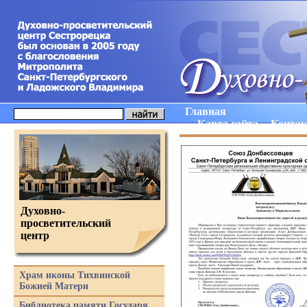
Главная
Карта сайта
Конта
Духовно-
просветительский
центр
Храм иконы Тихвинской
Божией Матери
Библиотека памяти Государя