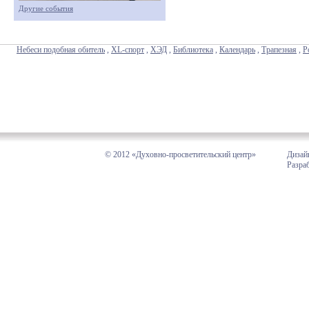
Другие события
Небеси подобная обитель
,
XL-спорт
,
ХЭД
,
Библиотека
,
Календарь
,
Трапезная
,
Р
© 2012 «Духовно-просветительский центр»
Дизай
Разра