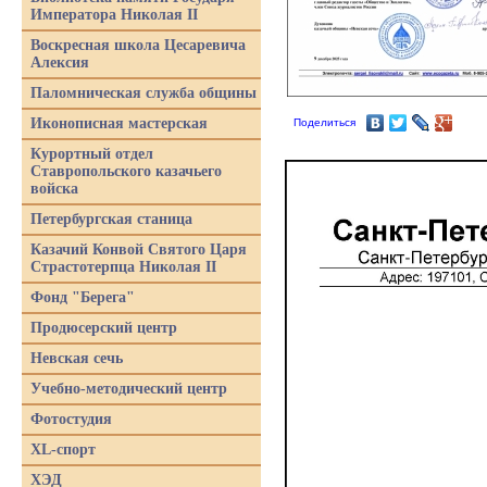
Императора Николая II
Воскресная школа Цесаревича
Алексия
Паломническая служба общины
Иконописная мастерская
Поделиться
Курортный отдел
Ставропольского казачьего
войска
Петербургская станица
Казачий Конвой Святого Царя
Страстотерпца Николая II
Фонд "Берега"
Продюсерский центр
Невская сечь
Учебно-методический центр
Фотостудия
XL-спорт
ХЭД