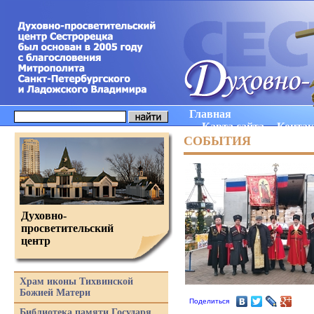
Главная
Карта сайта
Конта
СОБЫТИЯ
Духовно-
просветительский
центр
Храм иконы Тихвинской
Божией Матери
Поделиться
Библиотека памяти Государя