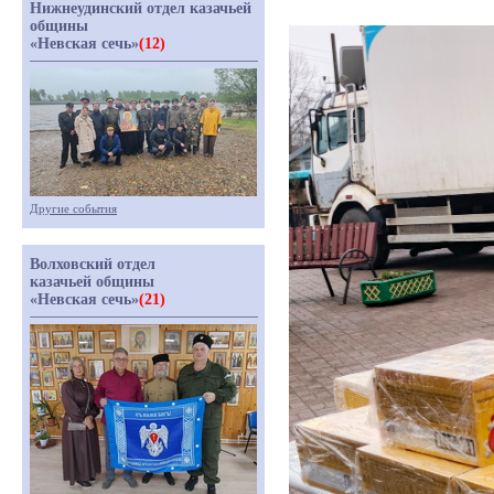
Нижнеудинский отдел казачьей
общины
«Невская сечь»
(12)
Другие события
Волховский отдел
казачьей общины
«Невская сечь»
(21)