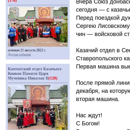
(170)
Вчера Союз донбас
сегодня — с казач
Перед поездкой ду
Сергею Лисовскому 
чин — войсковой с
Казачий отдел в Се
основан 21 августа 2022 г.
Другие события
Ставропольского ка
Первая машина вы
Камчатский отдел Казачьего
Конвоя Памяти Царя
Мученика Николая II
(120)
После прямой лини
декабря, на котору
вторая машина.
Нас ждут!
С Богом!