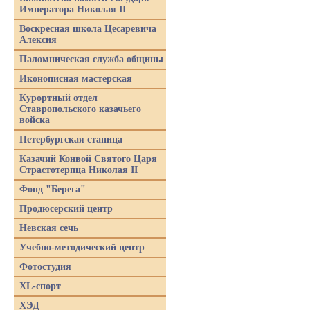
Императора Николая II
Воскресная школа Цесаревича
Алексия
Паломническая служба общины
Иконописная мастерская
Курортный отдел
Ставропольского казачьего
войска
Петербургская станица
Казачий Конвой Святого Царя
Страстотерпца Николая II
Фонд "Берега"
Продюсерский центр
Невская сечь
Учебно-методический центр
Фотостудия
XL-спорт
ХЭД