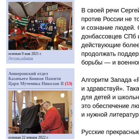
В своей речи Серге
против России не т
и сознание людей. 
донбассовцев СПб и
действующие более 
продолжать поддер
основан 9 мая 2021 г.
Другие события
борьбы — и военно
Апшеронский отдел
Казачьего Конвоя Памяти
Алгоритм Запада
«
Царя Мученика Николая II
(53)
и здравствуй». Так
для детей и школьн
это обеспечение лю
и нужной литератур
Русские прекрасные
основан 22 января 2022 г.