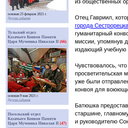
из общественных ор
основан 25 февраля 2021 г.
Отец Гавриил, кото
Другие события
города Сестрорецк
Тульский отдел
гуманитарный конво
Казачьего Конвоя Памяти
миссии, упомянув 
Царя Мученика Николая II
(66)
издающий учебную л
Чувствовалось, что
просветительская м
уже были отправле
конвоя для воюющ
основан 9 мая 2021 г.
Другие события
Батюшка предостав
старшине, главному
Посольский отдел
Казачьего Конвоя Памяти
и руководителю Со
Царя Мученика Николая II
(47)