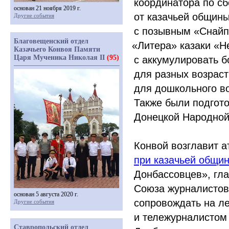
координатора по сб
основан 21 ноября 2019 г.
от казачьей общины
Другие события
с позывным
«Снайп
Благовещенский отдел
«Литера
» казаки
«Н
Казачьего Конвоя Памяти
Царя Мученика Николая II
(95)
с аккумулировать б
для разных возраст
для дошкольного во
Также были подгот
Донецкой Народной
Конвой возглавит 
при казачьей общи
Донбассовцев», гла
Союза журналистов 
основан 5 августа 2020 г.
сопровождать на л
Другие события
и тележурналистом
Ставропольский отдел