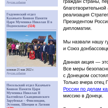
граждан страны, п
Другие события
благотворительной 
реализация Страте
Годуновский отдел
Казачьего Конвоя Памяти
Президентом Росси
Царя Мученика Николая II в
Подмосковье
(324)
дипломатии.
Мы назвали нашу г
и Союз донбассовц
Данная акция — это
Все меры безопасн
основан 21 мая 2022 г.
Другие события
с Донецком состоял
Только вчера отец
Посольский отдел Казачьего
России по делам ка
Конвоя Памяти Царя
Мученика Николая II
миссию в Донецк.
Балтийско-Скандинавского
Зарубежья – Финляндии,
Эстонии, Швеции и Латвии