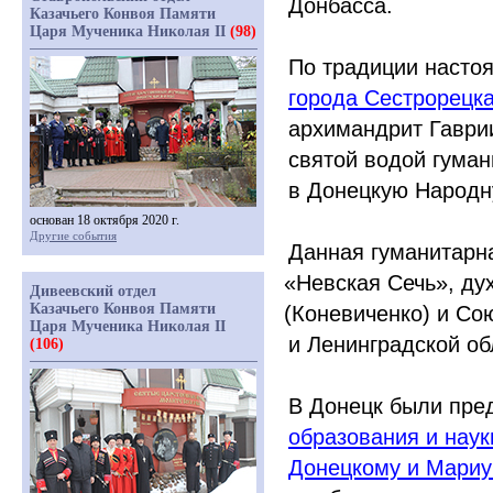
Донбасса.
Казачьего Конвоя Памяти
Царя Мученика Николая II
(98)
По традиции насто
города Сестрорецк
архимандрит Гаври
святой водой гуман
в Донецкую Народн
основан 18 октября 2020 г.
Другие события
Данная гуманитарн
«Невская
Сечь», ду
Дивеевский отдел
Казачьего Конвоя Памяти
(Коневиченко
) и Со
Царя Мученика Николая II
и Ленинградской об
(106)
В Донецк были пре
образования и наук
Донецкому и Мариу