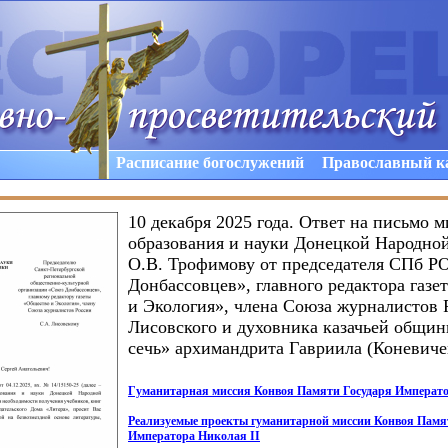
Расписание богослужений
Православный к
10 декабря 2025 года. Ответ на письмо 
образования и науки Донецкой Народно
О.В. Трофимову от председателя СПб 
Донбассовцев», главного редактора газ
и Экология», члена Союза журналистов 
Лисовского и духовника казачьей общи
сечь» архимандрита Гавриила (Коневиче
Гуманитарная миссия Конвоя Памяти Государя Императо
Реализуемые проекты гуманитарной миссии Конвоя Памя
Императора Николая II