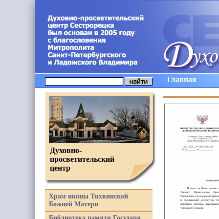
Главная
Духовно-
просветительский
центр
Храм иконы Тихвинской
Божией Матери
Библиотека памяти Государя