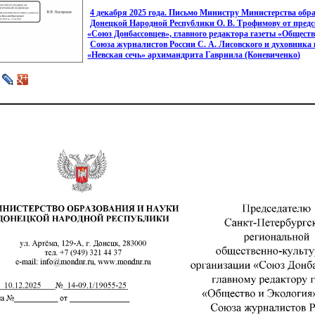
4 декабря 2025 года. Письмо Министру Министерства обр
Донецкой Народной Республики О. В. Трофимову от пре
«Союз
Донбассовцев», главного редактора газеты
«Обществ
Союза журналистов России С. А. Лисовского и духовника
«Невская
сечь» архимандрита Гавриила
(Коневиченко
)