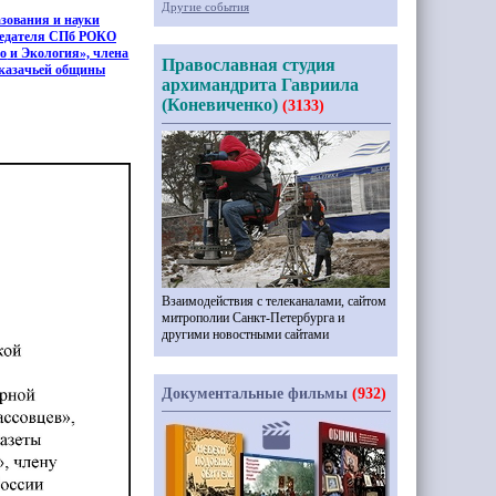
Другие события
азования и науки
дседателя СПб РОКО
о
и Экология», члена
Православная студия
 казачьей общины
архимандрита Гавриила
(Коневиченко)
(3133)
Взаимодействия с телеканалами, сайтом
митрополии Санкт-Петербурга и
другими новостными сайтами
Документальные фильмы
(932)