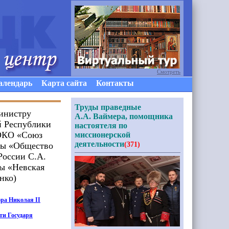
Смотреть
алендарь
Карта сайта
Контакты
Труды праведные
министру
А.А. Ваймера, помощника
й Республики
настоятеля по
РОКО «Союз
миссионерской
деятельности
еты «Общество
(371)
России С.А.
ны «Невская
нко)
ра Николая II
ти Государя