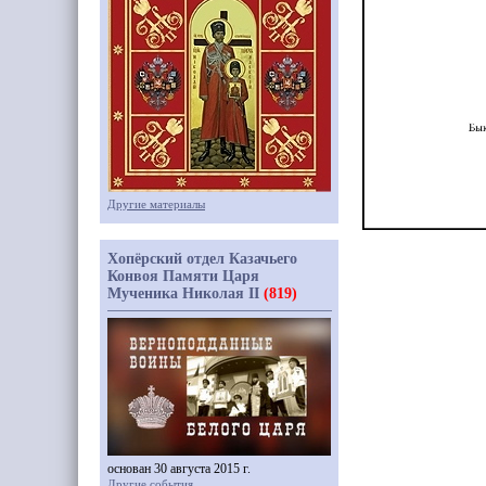
Другие материалы
Хопёрский отдел Казачьего
Конвоя Памяти Царя
Мученика Николая II
(819)
основан 30 августа 2015 г.
Другие события