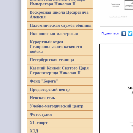
Императора Николая II
Воскресная школа Цесаревича
Алексия
Паломническая служба общины
Иконописная мастерская
Поделиться
Курортный отдел
Ставропольского казачьего
войска
Петербургская станица
Казачий Конвой Святого Царя
Страстотерпца Николая II
Фонд "Берега"
Продюсерский центр
Невская сечь
Учебно-методический центр
Фотостудия
XL-спорт
ХЭД