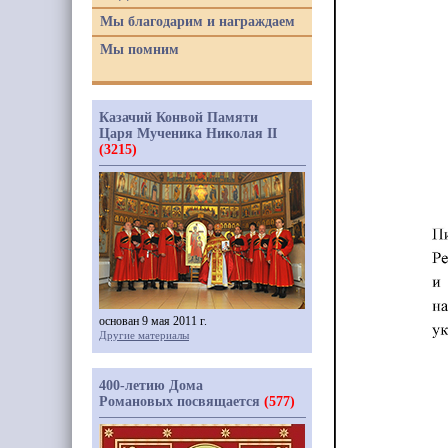
Мы благодарим и награждаем
Мы помним
Казачий Конвой Памяти
Царя Мученика Николая II
(3215)
основан 9 мая 2011 г.
Другие материалы
400-летию Дома
Романовых посвящается
(577)