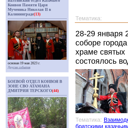
Балтийский отдел Казачьего
Конвоя Памяти Царя
Мученика Николая II в
Калининграде
(13)
Тематика:
28-29 января 
соборе города
храме святых
состоялось в
основан 19 мая 2023 г.
Другие события
БОЕВОЙ ОТДЕЛ КОНВОЯ В
ЗОНЕ СВО АТАМАНА
ДМИТРИЯ ТЕРСКОГО
(44)
Тематика:
Взаимоде
братскими казачьи