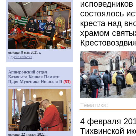
исповедников 
состоялось ис
креста над в
храмом святы
Крестовоздвиж
основан 9 мая 2021 г.
Другие события
Апшеронский отдел
Казачьего Конвоя Памяти
Царя Мученика Николая II
(53)
Тематика:
4 февраля 201
Тихвинской и
основан 22 января 2022 г.