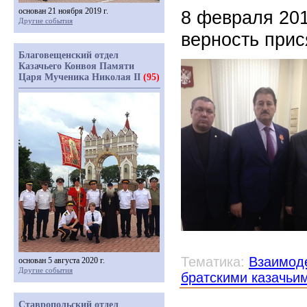
основан 21 ноября 2019 г.
8 февраля 201
Другие события
верность прис
Благовещенский отдел
Казачьего Конвоя Памяти
Царя Мученика Николая II
(95)
Тематика:
Взаимоде
основан 5 августа 2020 г.
Другие события
братскими казачьи
Ставропольский отдел