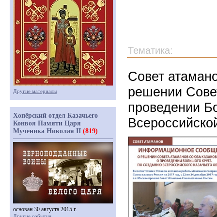
Тематика:
Совет атаман
решении Сове
Другие материалы
проведении Бо
Хопёрский отдел Казачьего
Всероссийско
Конвоя Памяти Царя
Мученика Николая II
(819)
основан 30 августа 2015 г.
Другие события