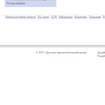
Другие события
Небеси подобная обитель
,
XL-спорт
,
ХЭД
,
Библиотека
,
Календарь
,
Трапезная
,
Р
© 2012 «Духовно-просветительский центр»
Дизай
Разра