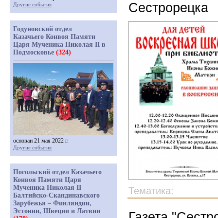
Сестрорецка
Другие события
Годуновский отдел
Казачьего Конвоя Памяти
Царя Мученика Николая II в
Подмосковье
(324)
основан 21 мая 2022 г.
Другие события
Посольский отдел Казачьего
Конвоя Памяти Царя
Мученика Николая II
Тематика:
Балтийско-Скандинавского
Зарубежья – Финляндии,
Эстонии, Швеции и Латвии
Газета "Сестр