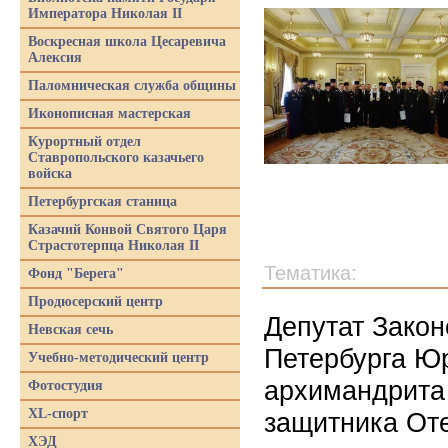
Императора Николая II
Воскресная школа Цесаревича
Алексия
Паломническая служба общины
Иконописная мастерская
Курортный отдел
Ставропольского казачьего
войска
Петербургская станица
Казачий Конвой Святого Царя
Страстотерпца Николая II
Тематика:
Фонд "Берега"
Продюсерский центр
Депутат Закон
Невская сечь
Петербурга Ю
Учебно-методический центр
архимандрита
Фотостудия
XL-спорт
защитника От
ХЭД