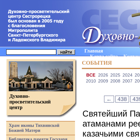
Главная
Карта сайта
Конта
СОБЫТИЯ
ВCE
2026
2025
2024
20
2010
2009
2008
2007
20
Духовно-
←
438
43
просветительский
центр
Святейший Па
атаманами рее
Храм иконы Тихвинской
Божией Матери
казачьими св
Библиотека памяти Государя