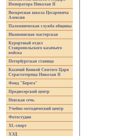
Императора Николая II
Воскресная школа Цесаревича
Алексия
Паломническая служба общины
Иконописная мастерская
Курортный отдел
Ставропольского казачьего
войска
Петербургская станица
Казачий Конвой Святого Царя
Страстотерпца Николая II
Фонд "Берега"
Продюсерский центр
Невская сечь
Учебно-методический центр
Фотостудия
XL-спорт
ХЭД