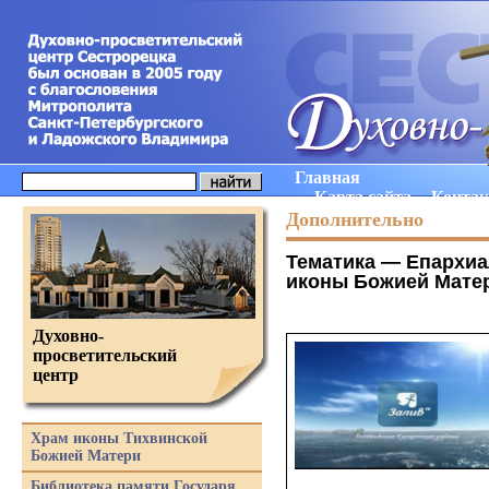
Главная
Карта сайта
Конта
Дополнительно
Тематика —
Епархиа
иконы Божией Матер
Духовно-
просветительский
центр
Храм иконы Тихвинской
Божией Матери
Библиотека памяти Государя