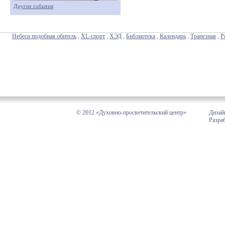
Другие события
Небеси подобная обитель
,
XL-спорт
,
ХЭД
,
Библиотека
,
Календарь
,
Трапезная
,
Р
© 2012 «Духовно-просветительский центр»
Дизай
Разра