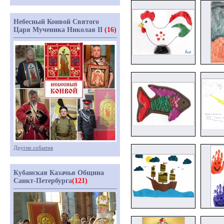
Небесный Конвой Святого
Царя Мученика Николая II
(16)
Другие события
Кубанская Казачья Община
Санкт-Петербурга
(121)