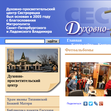
Главная
Карта сайта
Конта
Фотоальбомы
Духовно-
просветительский
центр
Храм иконы Тихвинской
Божией Матери
Поделиться
Библиотека памяти Государя