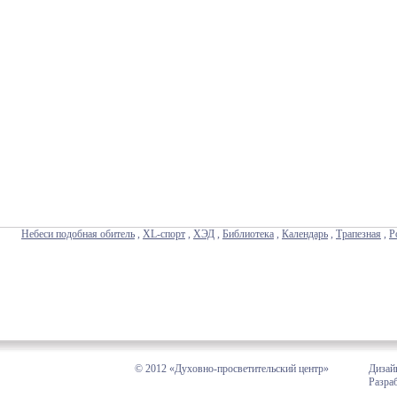
Небеси подобная обитель
,
XL-спорт
,
ХЭД
,
Библиотека
,
Календарь
,
Трапезная
,
Р
© 2012 «Духовно-просветительский центр»
Дизай
Разра