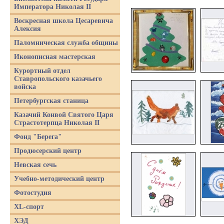
Императора Николая II
Воскресная школа Цесаревича
Алексия
Паломническая служба общины
Иконописная мастерская
Курортный отдел
Ставропольского казачьего
войска
Петербургская станица
Казачий Конвой Святого Царя
Страстотерпца Николая II
Фонд "Берега"
Продюсерский центр
Невская сечь
Учебно-методический центр
Фотостудия
XL-спорт
ХЭД