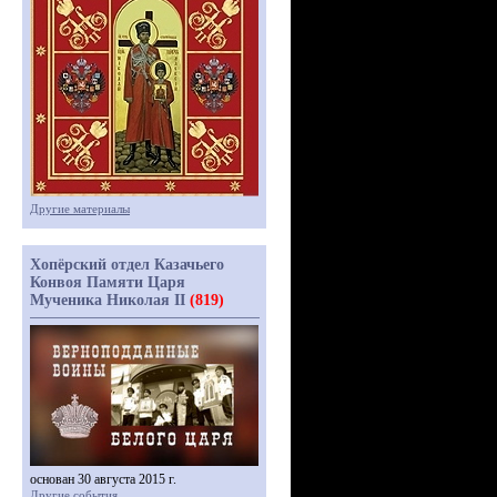
Другие материалы
Хопёрский отдел Казачьего
Конвоя Памяти Царя
Мученика Николая II
(819)
основан 30 августа 2015 г.
Другие события