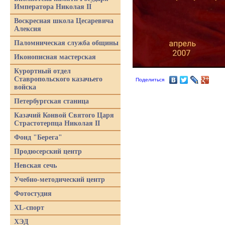
Императора Николая II
Воскресная школа Цесаревича
Алексия
Паломническая служба общины
Иконописная мастерская
Курортный отдел
Ставропольского казачьего
Поделиться
войска
Петербургская станица
Казачий Конвой Святого Царя
Страстотерпца Николая II
Фонд "Берега"
Продюсерский центр
Невская сечь
Учебно-методический центр
Фотостудия
XL-спорт
ХЭД