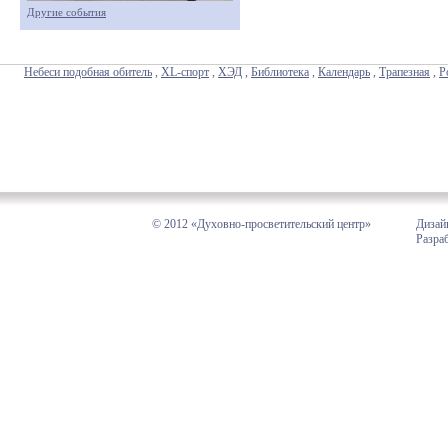
Другие события
Небеси подобная обитель
,
XL-спорт
,
ХЭД
,
Библиотека
,
Календарь
,
Трапезная
,
Р
© 2012 «Духовно-просветительский центр»
Дизай
Разра