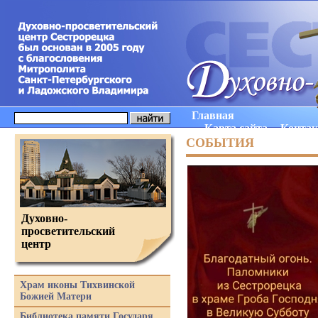
Главная
Карта сайта
Конта
СОБЫТИЯ
Духовно-
просветительский
центр
Храм иконы Тихвинской
Божией Матери
Библиотека памяти Государя