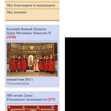
Мы благодарим и награждаем
Мы помним
Казачий Конвой Памяти
Царя Мученика Николая II
(3216)
основан 9 мая 2011 г.
Другие материалы
400-летию Дома
Романовых посвящается
(577)