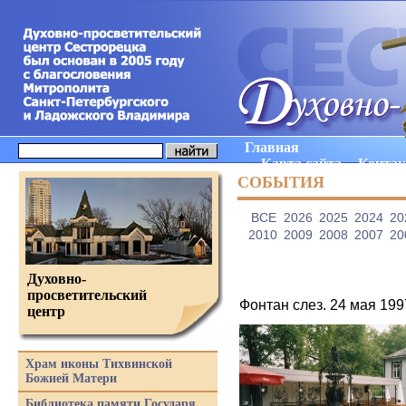
Главная
Карта сайта
Конта
СОБЫТИЯ
ВCE
2026
2025
2024
20
2010
2009
2008
2007
20
Духовно-
просветительский
Фонтан слез. 24 мая 199
центр
Храм иконы Тихвинской
Божией Матери
Библиотека памяти Государя