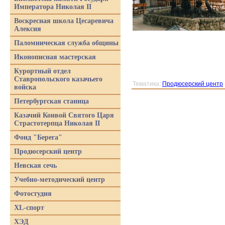
Императора Николая II
Воскресная школа Цесаревича
Алексия
Паломническая служба общины
Иконописная мастерская
Курортный отдел
Ставропольского казачьего
Тематика:
Продюсерский центр
войска
Петербургская станица
Казачий Конвой Святого Царя
Страстотерпца Николая II
Фонд "Берега"
Продюсерский центр
Невская сечь
Учебно-методический центр
Фотостудия
XL-спорт
ХЭД