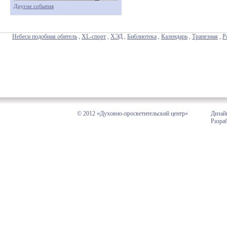
Другие события
Небеси подобная обитель
,
XL-спорт
,
ХЭД
,
Библиотека
,
Календарь
,
Трапезная
,
Р
© 2012 «Духовно-просветительский центр»
Дизай
Разра