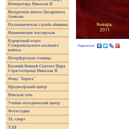
Императора Николая II
Воскресная школа Цесаревича
Алексия
Паломническая служба общины
Иконописная мастерская
Курортный отдел
Ставропольского казачьего
Поделиться
войска
Петербургская станица
Казачий Конвой Святого Царя
Страстотерпца Николая II
Фонд "Берега"
Продюсерский центр
Невская сечь
Учебно-методический центр
Фотостудия
XL-спорт
ХЭД