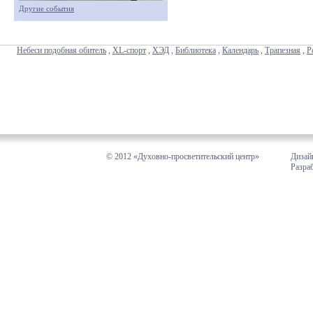
Другие события
Небеси подобная обитель
,
XL-спорт
,
ХЭД
,
Библиотека
,
Календарь
,
Трапезная
,
Р
© 2012 «Духовно-просветительский центр»
Дизай
Разра