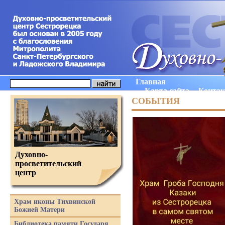
Главная
Карта сайта
Конта
СОБЫТИЯ
Духовно-
просветительский
центр
Храм иконы Тихвинской
Божией Матери
Библиотека памяти Государя