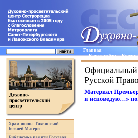
Главная
Карта сайта
Конта
Официальный 
Русской Прав
Материал Премье
Духовно-
и исповедую…» по
просветительский
центр
Храм иконы Тихвинской
Божией Матери
Библиотека памяти Государя