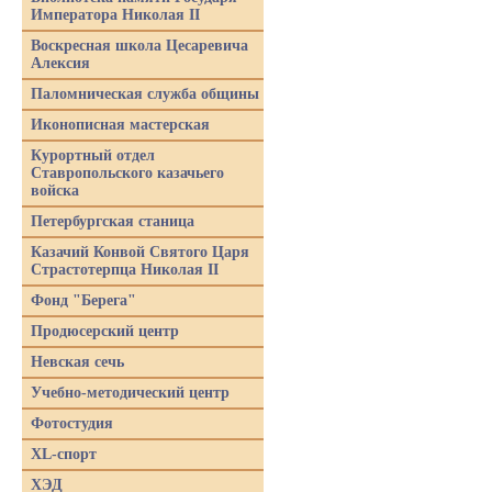
Императора Николая II
Воскресная школа Цесаревича
Алексия
Паломническая служба общины
Иконописная мастерская
Курортный отдел
Ставропольского казачьего
войска
Петербургская станица
Казачий Конвой Святого Царя
Страстотерпца Николая II
Фонд "Берега"
Продюсерский центр
Невская сечь
Учебно-методический центр
Фотостудия
XL-спорт
ХЭД