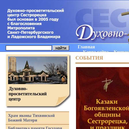
Главная
Карта сайта
Конта
СОБЫТИЯ
Духовно-
просветительский
центр
Храм иконы Тихвинской
Божией Матери
Библиотека памяти Государя