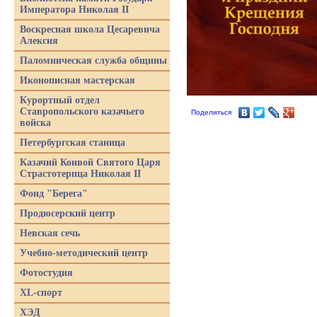
Императора Николая II
Воскресная школа Цесаревича
Алексия
Паломническая служба общины
Иконописная мастерская
Курортный отдел
Ставропольского казачьего
Поделиться
войска
Петербургская станица
Казачий Конвой Святого Царя
Страстотерпца Николая II
Фонд "Берега"
Продюсерский центр
Невская сечь
Учебно-методический центр
Фотостудия
XL-спорт
ХЭД