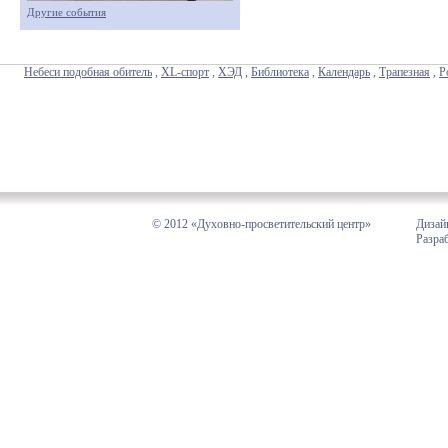
Другие события
Небеси подобная обитель
,
XL-спорт
,
ХЭД
,
Библиотека
,
Календарь
,
Трапезная
,
Р
© 2012 «Духовно-просветительский центр»
Дизай
Разра