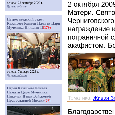
2 октября 200
основан 28 сентября 2022 г.
Другие события
Матери. Свято
Черниговского
Петрозаводский отдел
Казачьего Конвоя Памяти Царя
награждение 
Мученика Николая II
(179)
пограничной 
акафистом. Б
основан 7 января 2023 г.
Другие события
Отдел Казачьего Конвоя
Памяти Царя Мученика
Николая II при Войсковой
Тематика:
Живая З
Православной Миссии
(67)
Благодарствен