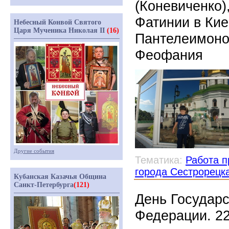
(Коневиченко)
Фатинии в Кие
Небесный Конвой Святого
Царя Мученика Николая II
(16)
Пантелеимоно
Феофания
Другие события
Тематика:
Работа п
города Сестрорецк
Кубанская Казачья Община
Санкт-Петербурга
(121)
День Государс
Федерации. 22