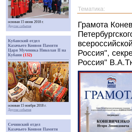
Тематика:
основан 15 июня 2018 г.
Грамота Конев
Другие события
Петербургског
Кубанский отдел
всероссийской
Казачьего Конвоя Памяти
Царя Мученика Николая II на
Россия", секр
Кубани
(132)
Россия" В.А.
основан 15 ноября 2018 г.
Другие события
Сочинский отдел
Казачьего Конвоя Памяти