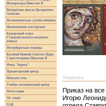
Императора Николая II
Воскресная школа Цесаревича
Алексия
Паломническая служба общины
Иконописная мастерская
Курортный отдел
Ставропольского казачьего
войска
Петербургская станица
Казачий Конвой Святого Царя
Страстотерпца Николая II
Фонд "Берега"
Продюсерский центр
Тематика:
Невская сечь
Учебно-методический центр
Приказ на все
Фотостудия
Игорю Леонидо
XL-спорт
отдела Ставро
ХЭД