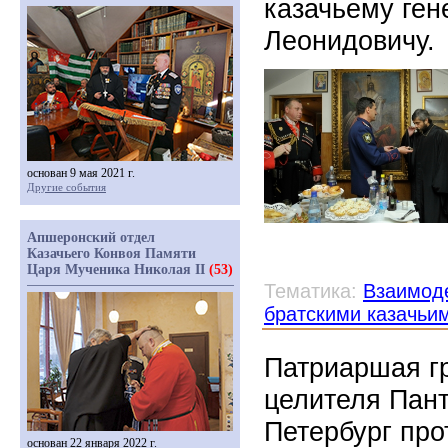
казачьему ге
Леонидовичу.
основан 9 мая 2021 г.
Другие события
Апшеронский отдел
Казачьего Конвоя Памяти
Царя Мученика Николая II
(53)
Тематика:
Взаимоде
братскими казачьи
Патриаршая гр
целителя Пант
Петербург пр
основан 22 января 2022 г.