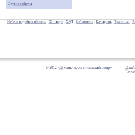
Другие события
Небеси подобная обитель
,
XL-спорт
,
ХЭД
,
Библиотека
,
Календарь
,
Трапезная
,
Р
© 2012 «Духовно-просветительский центр»
Дизай
Разра