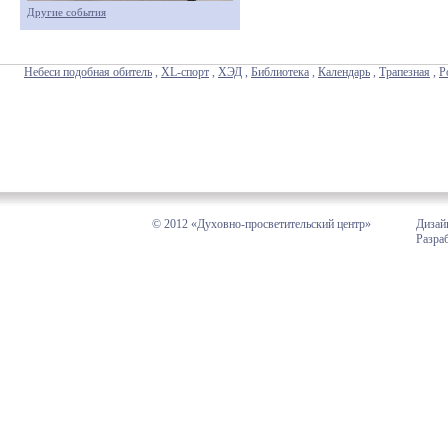
Другие события
Небеси подобная обитель
,
XL-спорт
,
ХЭД
,
Библиотека
,
Календарь
,
Трапезная
,
Р
© 2012 «Духовно-просветительский центр»
Дизай
Разра