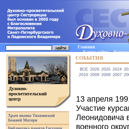
Главная
Карта сайта
Конта
СОБЫТИЯ
ВCE
2026
2025
2024
20
2010
2009
2008
2007
20
Духовно-
просветительский
13 апреля 19
центр
Участие курс
Леонидовича в
Храм иконы Тихвинской
Божией Матери
военного окру
Библиотека памяти Государя