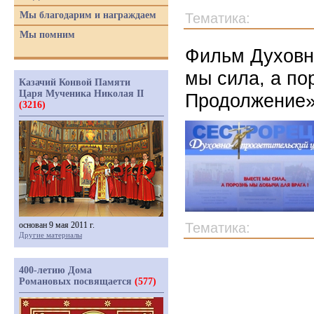
Мы благодарим и награждаем
Тематика:
Мы помним
Фильм Духовно
мы сила, а по
Казачий Конвой Памяти
Царя Мученика Николая II
Продолжение
(3216)
основан 9 мая 2011 г.
Тематика:
Другие материалы
400-летию Дома
Романовых посвящается
(577)